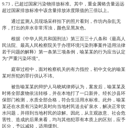
9.73，已超过国家污染物排放标准。其中，重金属铬含量远远
超过国家排放标准中该含量排放浓度限值的三倍以上。
通过监测人员现场采样拍下的照片看到，作坊内杂乱无
序，打出的井水非常浑浊，颜色呈黑灰色。
根据《中华人民共和国刑法》第三百三十八条和《最高人
民法院、最高人民检察院关于办理环境污染刑事案件适用法律
若干问题的解释》第一条第三项条例，喻某某的行为应当认定
为“严重污染环境”。
庭审过程中，面对检察机关的有力指控，初中文化的喻某
某对所犯的罪行供认不讳。
被告喻某某的辩护人马晓斌律师认为，案发后，喻某某及
时将全部废物依法转移，并在本地打了一口新井。经长沙县环
保部门检测，水质全部合格，符合生活用水标准。此外，喻某
某还在水质有污染时及时向当地村民送去矿泉水，解决正常饮
水问题，并得到当地村民的谅解。因此，从主观故意、社会危
害性、造成的后果来看，均与其他犯罪有本质上的区别，应予
区分，予以减轻，适用缓刑。