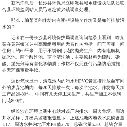
获悉消息后，长沙县环保局立即派县城乡建设执法队员联
合县环境监测站人员迅速赴黄兴镇调查处理。
那么，喻某某的作坊内有哪些设施？作坊又是如何排放污
水的？
记者在一份长沙县环境保护局调查询问笔录上看到，喻某
某在黄兴镇光达村高新组租用的无名作坊包括一间车库和一间
住房，约60平米，用于不锈钢门花的抛光生产，内有电解机、
抛光池、两个酸洗池、两个清洗池，主要原材料为硫酸、磷
酸、抛光剂等有害化学物质；作坊不仅无任何污染防治措施，
亦无环保审批手续。
这份笔录显示，清洗池内的污水用PVC管直接排放至车间
外的废弃池塘内，每20天排放一次，每次半池水。作坊每天加
工产品20-30件，中间有几天停工未生产，共生产加工不锈钢
门花800件。
经长沙市环境监测中心站对该厂内排水、周边鱼塘、周边
井水采样，并出具监测报告显示，上述池塘内地表水总磷含量
1.17、周边水井内地下水PH值2.70、总磷含量5.30、总铬含量