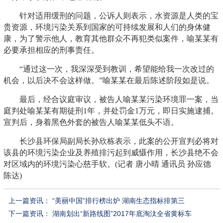
针对适用缓刑的问题，公诉人则表示，水资源是人类的宝
贵资源，环境污染关系到国家的可持续发展和人们的身体健
康，为了警示他人，教育其他群众不再犯类似案件，喻某某有
必要承担相应的刑事责任。
“通过这一次，我深深受到教训，希望能给我一次改过的
机会，以后决不会这样做。”喻某某在最后陈述阶段如是说。
最后，经合议庭审议，被告人喻某某污染环境罪一案，当
庭判处喻某某有期徒刑1年，并处罚金1万元，即日实施逮捕。
宣判后，身着黑色外套的被告人喻某某低头不语。
长沙县环保局副局长孙欣栋表示，此案的公开宣判必将对
该县的环境污染企业及养殖排污起到威慑作用，长沙县绝不会
对区域内的环境污染心慈手软。(记者 唐小晴 通讯员 孙应德
陈达)
上一篇资讯：
“美丽中国”排行榜出炉 湖南生态指标排第三
下一篇资讯：
湖南划出“新路线图”2017年底淘汰全省黄标车