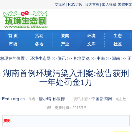
交流区
|
RSS订阅
|
设为首页
|
加入收藏
繁體中文
首 页
活动
要闻
环境
生态
市场
各地
产业
文库
社区
您现在的位置：
环境生态网
>>
资讯
>>
各地要览
>>
中南
>>
湖南
>> 正
文
湖南首例环境污染入刑案:被告获刑
一年处罚金1万
Eedu.org.cn
唐小晴 孙应德 …
中国新闻网
作者：
资讯来源：
点击数：
185 更新时间：2015/1/6
摘要: