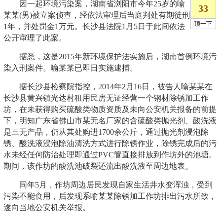
因一起环境污染案，湖南省浏阳市今年25岁的喻
某某(男)被立案侦查，经依法审理后当庭判处有期徒刑
1年，并处罚金1万元。长沙县法院1月5日于此间依法
公开审理了此案。
据悉，这是2015年新环境保护法实施后，湖南首例环境污
染入刑案件。喻某某已即日实施逮捕。
据长沙县检察院指控，2014年2月16日，被告人喻某某在
长沙县黄兴镇光达村租用民房无证经营一个钢材除锈加工作
坊，在未获得购买硫酸类物质资质及未向公安机关报备的前提
下，明知广东省佛山市某无名厂家的含硫酸类抛光剂、酸洗液
是三无产品，仍从其处购进1700余公斤，通过抛光剂浸泡除
锈、酸洗液浸泡除油清洗方式进行除锈作业，除锈完成后的污
水未经任何防治处理即通过PVC管直接排放到作坊外的池塘。
期间，该作坊的酸洗池破裂还流出酸洗液至周边地表。
同年5月，作坊周边居民发现自家生活井水变浑浊，受到
污染不能食用，后发现系喻某某除锈加工作坊排出污水所致，
遂向当地公安机关举报。