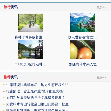
旅行
资讯
更多>>
森林疗养将成养生…
盘点世界各地“童…
丰顺投10亿打造韩…
别随意带水果入境
推荐
资讯
更多>>
生态环境法典颁布后，地方生态环境立法
报告解读：史上最严重“地球能量失衡”
如何科学看待这两年沙尘暴增多现象？
拓宽绿水青山转化金山银山的路径，把生
建设高标准农田，夯实农业绿色技术应用