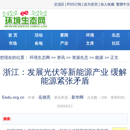
交流区
|
RSS订阅
|
设为首页
|
加入收藏
繁體中文
首 页
活动
要闻
环境
生态
市场
各地
产业
文库
社区
您现在的位置：
环境生态网
>>
资讯
>>
资源生态
>>
能源
>> 正文
浙江：发展光伏等新能源产业 缓解
能源紧张矛盾
Eedu.org.cn
岳德亮
新华网
作者：
资讯来源：
点击数：
186 更新时间：
2009/5/11
摘要: