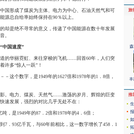
旅
中国形成了煤炭为主体、电力为中心、石油天然气和可
能源总自给率始终保持在90％以上。
的却是绝不寻常的意义，传递了中国能源在数十年发展
足音。
森
“中国速度”
的华丽霓虹、来往穿梭的飞机……回首60年，人们突
着许多“惊人一跃”！
这个数字，是1949年的1627倍和1978年的1．8倍，
丰
。电力、煤炭、天然气……激荡的岁月、辉煌的巨变
推
业快速发展，强烈的对比几乎无处不在：
，是1949年的87．2倍和1978年的4．6倍；
7．93亿千瓦，与60年前相比，这一数字增长了458．1