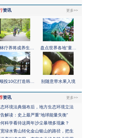
行
资讯
更多>>
林疗养将成养生…
盘点世界各地“童…
顺投10亿打造韩…
别随意带水果入境
荐
资讯
更多>>
生态环境法典颁布后，地方生态环境立法
报告解读：史上最严重“地球能量失衡”
如何科学看待这两年沙尘暴增多现象？
拓宽绿水青山转化金山银山的路径，把生