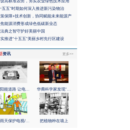
建设高标准农田，夯实农业绿色技术应用
“十五五”时期如何深入推进新污染物治
政策保障+技术创新，协同赋能未来能源产
聚焦能源消费形成绿色低碳新业态
以法典之智守护好美丽中国
扎实推进“十五五”美丽乡村先行区建设
活
资讯
更多>>
阳能道路 让电…
华裔科学家发现“…
雨天保护电视/…
把植物种在墙上