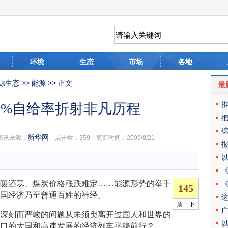
环境
生态
市场
各地
源生态
>>
能源
>> 正文
最
0%自给率折射非凡历程
新华网
资讯来源：
点击数：
359 更新时间：2009/8/21
还寒、煤炭价格涨跌难定……能源形势的举手
中国经济乃至普通百姓的神经。
刻而严峻的问题从未须臾离开过国人和世界的
人口的大国和高速发展的经济列车平稳前行？