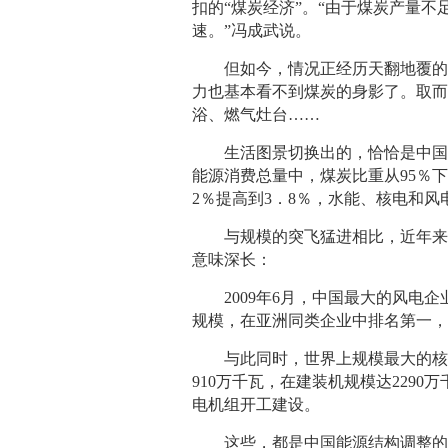
扣的“煤炭经济”。“由于煤炭产量
速。”冯成武说。
但如今，情况正经历天翻地覆的转
力也基本看不到煤炭的身影了。取
浴、燃气灶台……
生活图景切换出的，恰恰是中国能源
能源消费总量中，煤炭比重从95％下降
2％提高到3．8％，水能、核电和风电
与规模的突飞猛进相比，近年来，
意味深长：
2009年6月，中国最大的风电企
规模，在亚洲同类企业中排名第一
与此同时，世界上规模最大的核电
910万千瓦，在建装机规模达2290万
电机组开工建设。
这些，都是中国能源结构调整的缩