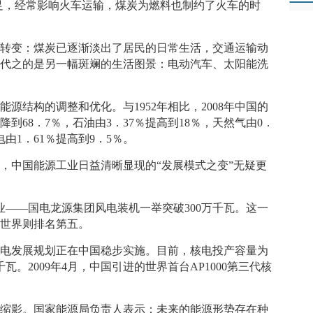
不足，经常影响火车运输，煤炭为燃料也制约了火车的时
变：煤炭已逐渐淡出了居民的日常生活，交通运输动
而代之的是另一幅斑斓的生活图景：电动汽车、太阳能洗
结构的调整和优化。与1952年相比，2008年中国的
到68．7％，石油由3．37％提高到18％，天然气由0．
由1．61％提高到9．5％。
中国能源工业日益清晰显现的“发展模式之变”无疑更
业——国电龙源集团风电装机一举突破300万千瓦。这一
，世界则排名第五。
发展规划正在中国稳步实施。目前，核电投产容量为
千瓦。2009年4月，中国引进的世界首台AP1000第三代核
影。国家能源局负责人表示：未来的能源形势存在种