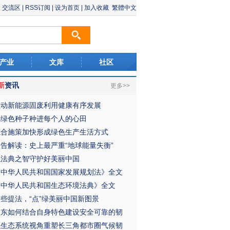
交流区
|
RSS订阅
|
设为首页
|
加入收藏
繁體中文
产业
文库
社区
新
资讯
更多>>
推动新能源固废利用健康有序发展
把绿色种子种进每个人的心田
综合施策加快形成绿色生产生活方式
报告解读：史上最严重“地球能量失衡”
以法典之智守护好美丽中国
《中华人民共和国国家发展规划法》全文
《中华人民共和国生态环境法典》全文
这些提法，“点”绿美丽中国新图景
广东如何结合自身特色建设安全可靠的韧
以生态系统视角重塑长三角都市圈气候韧