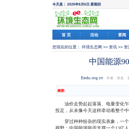
今天是：
2026年8月6日 星期四
首 页
活动
要闻
您现在的位置：
环境生态网
>>
资讯
>>
资
中国能源9
Eedu.org.cn
作者：佚名 
摘要:
油价走势起起落落、电量变化乍暖
投足，从未像今天这样牵动着整个
穿过种种纷杂的现实表象，一个深
视野：中国能源能否支撑一个13亿