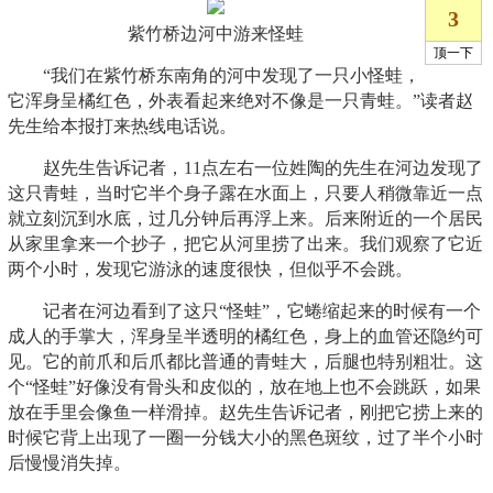
紫竹桥边河中游来怪蛙
“我们在紫竹桥东南角的河中发现了一只小怪蛙，
它浑身呈橘红色，外表看起来绝对不像是一只青蛙。”读者赵
先生给本报打来热线电话说。
赵先生告诉记者，11点左右一位姓陶的先生在河边发现了
这只青蛙，当时它半个身子露在水面上，只要人稍微靠近一点
就立刻沉到水底，过几分钟后再浮上来。后来附近的一个居民
从家里拿来一个抄子，把它从河里捞了出来。我们观察了它近
两个小时，发现它游泳的速度很快，但似乎不会跳。
记者在河边看到了这只“怪蛙”，它蜷缩起来的时候有一个
成人的手掌大，浑身呈半透明的橘红色，身上的血管还隐约可
见。它的前爪和后爪都比普通的青蛙大，后腿也特别粗壮。这
个“怪蛙”好像没有骨头和皮似的，放在地上也不会跳跃，如果
放在手里会像鱼一样滑掉。赵先生告诉记者，刚把它捞上来的
时候它背上出现了一圈一分钱大小的黑色斑纹，过了半个小时
后慢慢消失掉。