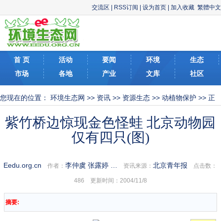
交流区
|
RSS订阅
|
设为首页
|
加入收藏
繁體中文
首 页
活动
要闻
环境
生态
市场
各地
产业
文库
社区
您现在的位置：
环境生态网
>>
资讯
>>
资源生态
>>
动植物保护
>> 正
文
紫竹桥边惊现金色怪蛙 北京动物园
仅有四只(图)
Eedu.org.cn
李仲虞 张露婷 …
北京青年报
作者：
资讯来源：
点击数：
486 更新时间：2004/11/8
摘要: