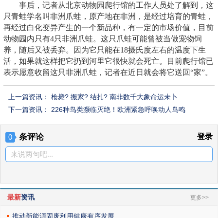
事后，记者从北京动物园爬行馆的工作人员处了解到，这
只青蛙学名叫非洲爪蛙，原产地在非洲，是经过培育的青蛙，
再经过白化变异产生的一个新品种，有一定的市场价值，目前
动物园内只有4只非洲爪蛙。这只爪蛙可能曾被当做宠物饲
养，随后又被丢弃。因为它只能在18摄氏度左右的温度下生
活，如果就这样把它扔到河里它很快就会死亡。目前爬行馆已
表示愿意收留这只非洲爪蛙，记者在近日就会将它送回“家”。
上一篇资讯：
枪毙? 搬家? 结扎? 南非数千大象命运未卜
下一篇资讯：
226种鸟类濒临灭绝！欧洲紧急呼唤动人鸟鸣
条评论
登录
0
来说两句吧...
最新
资讯
更多>>
推动新能源固废利用健康有序发展