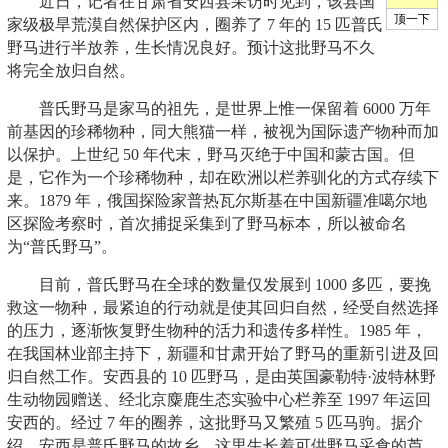
近日，记者在甘肃省安西县采访时见到，该县国
家级极旱荒漠自然保护区内，圈养了 7 年的 15 匹普氏
野马进行半放养，生长情况良好。预计这批野马不久
将完全放归自然。
普氏野马是家马的祖先，是世界上惟一保留着 6000 万年
前基因的珍稀物种，同大熊猫一样，被视为国际遗产物种而加
以保护。上世纪 50 年代末，野马灭绝于中国和蒙古国。但
是，它作为一个珍稀物种，却在欧洲以栏养驯化的方式存续下
来。1879 年，俄国探险家普热瓦尔斯基在中国新疆准噶尔地
区探险考察时，首次捕捉采集到了野马标本，所以被命名
为“普氏野马”。
目前，普氏野马在全球的数量仅发展到 1000 多匹，要挽
救这一物种，最紧迫的行动就是使其回归自然，经受自然选择
的压力，逐渐恢复野生物种的活力和遗传多样性。1985 年，
在我国林业部主持下，新疆和甘肃开始了野马的重新引进及回
归自然工作。安西县的 10 匹野马，是由英国豪勒特·波特林野
生动物园赠送、经北京麋鹿生态实验中心栏养至 1997 年运回
安西的。经过 7 年的圈养，这批野马又繁殖 5 匹马驹。据介
绍，安西是普氏野马的故乡，这里生长着可供野马采食的芦