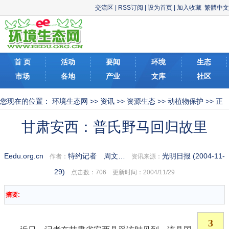
交流区
|
RSS订阅
|
设为首页
|
加入收藏
繁體中文
首 页
活动
要闻
环境
生态
市场
各地
产业
文库
社区
您现在的位置：
环境生态网
>>
资讯
>>
资源生态
>>
动植物保护
>> 正
文
甘肃安西：普氏野马回归故里
Eedu.org.cn
特约记者 周文…
光明日报 (2004-11-
作者：
资讯来源：
29)
点击数：
706 更新时间：2004/11/29
摘要: