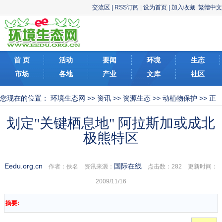
交流区
|
RSS订阅
|
设为首页
|
加入收藏
繁體中文
首 页
活动
要闻
环境
生态
市场
各地
产业
文库
社区
您现在的位置：
环境生态网
>>
资讯
>>
资源生态
>>
动植物保护
>> 正
文
划定"关键栖息地" 阿拉斯加或成北
极熊特区
Eedu.org.cn
国际在线
作者：佚名 资讯来源：
点击数：
282 更新时间：
2009/11/16
摘要: