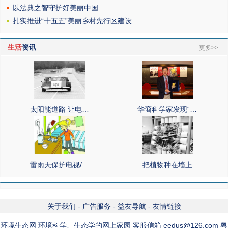
以法典之智守护好美丽中国
扎实推进“十五五”美丽乡村先行区建设
生活
资讯
更多>>
太阳能道路 让电…
华裔科学家发现“…
雷雨天保护电视/…
把植物种在墙上
关于我们
-
广告服务
-
益友导航
-
友情链接
环境生态网 环境科学、生态学的网上家园 客服信箱 eedus@126.com 粤