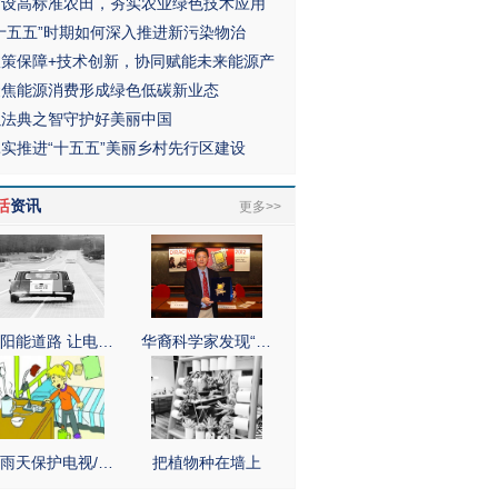
建设高标准农田，夯实农业绿色技术应用
“十五五”时期如何深入推进新污染物治
政策保障+技术创新，协同赋能未来能源产
聚焦能源消费形成绿色低碳新业态
以法典之智守护好美丽中国
扎实推进“十五五”美丽乡村先行区建设
活
资讯
更多>>
阳能道路 让电…
华裔科学家发现“…
雨天保护电视/…
把植物种在墙上