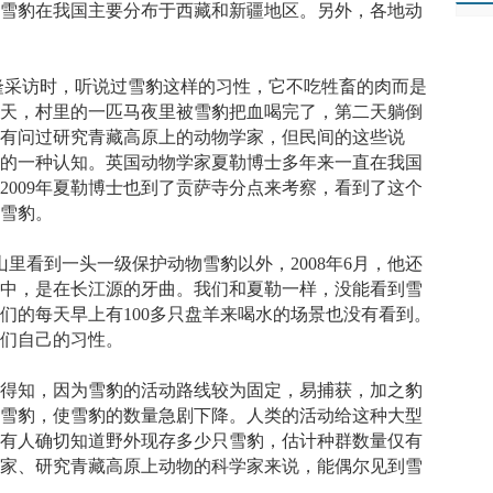
，雪豹在我国主要分布于西藏和新疆地区。另外，各地动
隆采访时，听说过雪豹这样的习性，它不吃牲畜的肉而是
两天，村里的一匹马夜里被雪豹把血喝完了，第二天躺倒
没有问过研究青藏高原上的动物学家，但民间的这些说
性的一种认知。英国动物学家夏勒博士多年来一直在我国
2009年夏勒博士也到了贡萨寺分点来考察，看到了这个
头雪豹。
山里看到一头一级保护动物雪豹以外，2008年6月，他还
山中，是在长江源的牙曲。我们和夏勒一样，没能看到雪
们的每天早上有100多只盘羊来喝水的场景也没有看到。
它们自己的习性。
得知，因为雪豹的活动路线较为固定，易捕获，加之豹
杀雪豹，使雪豹的数量急剧下降。人类的活动给这种大型
没有人确切知道野外现存多少只雪豹，估计种群数量仅有
学家、研究青藏高原上动物的科学家来说，能偶尔见到雪