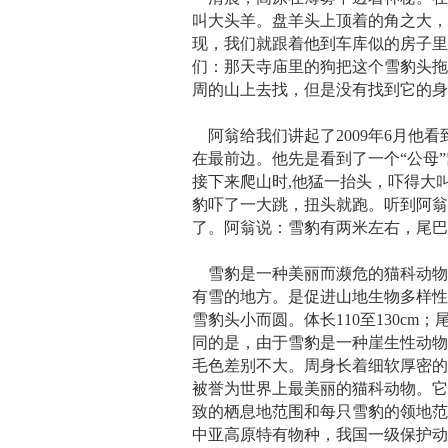
叫大头羊。盘羊头上顶着的角之大
现，我们就跟着他到车库似的房子
们：那天寺庙里的狗把这个雪豹头
周的山上去找，但是没有找到它的
阿翁给我们讲起了2009年6月他
在最前边。他先是看到了一个“公母
接下来爬山时,他猛一抬头，吓得大
豹吓了一大跳，扭头就跑。听到阿
了。阿翁说：雪豹有两米左右，尾
雪豹是一种美丽而濒危的猫科动物，
有雪的地方。是促进山地生物多样
雪豹头小而圆。体长110至130cm；
同的是，由于雪豹是一种崖生性动
毛色差别不大。周身长着细软厚密
被誉为世界上最美丽的猫科动物。
致的栖息地范围和每只雪豹的领地范围
中亚高原特有物种，我国一级保护动物