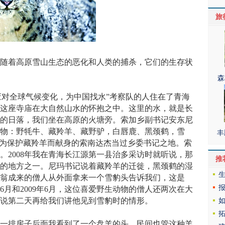
旅
随着高原雪山生态的恶化和人类的捕杀，它们的生存状
森
“应对全球气候变化，为中国找水”考察队的人住在了青海
。这座寺庙在大自然山水的怀抱之中。这里的水，就是长
源的日落，我们坐在高原的火塘旁。索加乡副书记安东尼
动物：野牦牛、藏羚羊、藏野驴，白唇鹿、黑颈鹤，雪
丰
是为保护藏羚羊而献身的索南达杰当过乡委书记之地。索
。2008年我在青海长江源第一县治多采访时就听说，那
推
物的地方之一。尼玛书记说着藏羚羊的迁徙，黑颈鹤的湿
阿翁成来的僧人从外面拿来一个雪豹头告诉我们，这是
8年6月和2009年6月，这位喜爱野生动物的僧人还两次在大
翁说第二天再给我们讲他见到雪豹时的情形。
一排房子后面我看到了一个盘羊的头，民间也管这种羊