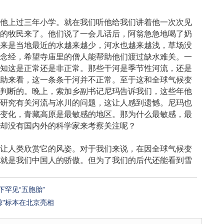
他上过三年小学。就在我们听他给我们讲着他一次次见
车的牧民来了。他们说了一会儿话后，阿翁急急地喝了奶
原来是当地最近的水越来越少，河水也越来越浅，草场没
去念经，希望寺庙里的僧人能帮助他们渡过缺水难关。一
不知这是正常还是非正常。那些干河是季节性河流，还是
求助来看，这一条条干河并不正常。至于这和全球气候变
法判断的。晚上，索加乡副书记尼玛告诉我们，这些年他
来研究有关河流与冰川的问题，这让人感到遗憾。尼玛也
候变化，青藏高原是最敏感的地区。那为什么最敏感，最
，却没有国内外的科学家来考察关注呢？
让人类欣赏它的风姿。对于我们来说，在因全球气候变
在就是我们中国人的骄傲。但为了我们的后代还能看到雪
罕见“五胞胎”
鲸"标本在北京亮相