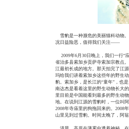
雪豹是一种濒危的美丽猫科动物。
况日益险恶，值得我们关注——
2009年6月30日晚上，我们一行
省治多县索加乡贡萨寺索加宗教点
江最初长成的地方。那天拍完了江
玛给我们讲着索加乡这些年的野生
豹。索加乡，是长江的“童年”，也
南达杰是看着这里的野生动物长大的
里目前是中国能看到最多的野生动
地。在说到江源的雪豹时，一位叫
2008年寺庙里的狗拖回来的。200
山里见到过雪豹。时间太晚了，阿
清晨，高原在薄雾中透着神秘。在