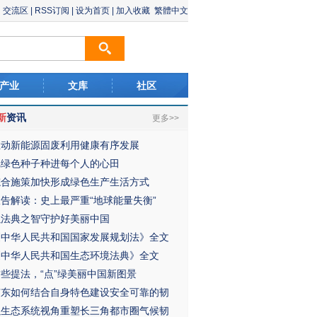
交流区
|
RSS订阅
|
设为首页
|
加入收藏
繁體中文
产业
文库
社区
新
资讯
更多>>
推动新能源固废利用健康有序发展
把绿色种子种进每个人的心田
综合施策加快形成绿色生产生活方式
报告解读：史上最严重“地球能量失衡”
以法典之智守护好美丽中国
《中华人民共和国国家发展规划法》全文
《中华人民共和国生态环境法典》全文
这些提法，“点”绿美丽中国新图景
广东如何结合自身特色建设安全可靠的韧
以生态系统视角重塑长三角都市圈气候韧