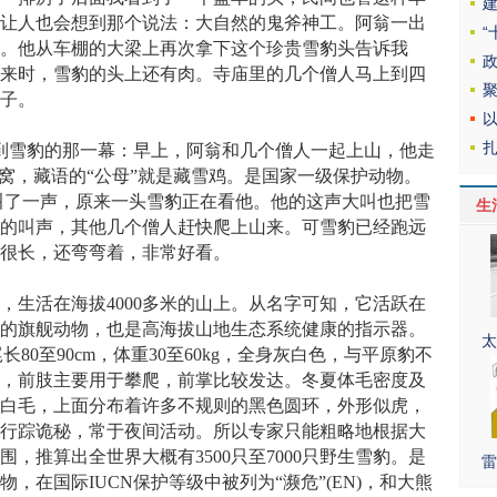
，让人也会想到那个说法：大自然的鬼斧神工。阿翁一出
里。他从车棚的大梁上再次拿下这个珍贵雪豹头告诉我
拖来时，雪豹的头上还有肉。寺庙里的几个僧人马上到四
身子。
看到雪豹的那一幕：早上，阿翁和几个僧人一起上山，他走
”窝，藏语的“公母”就是藏雪鸡。是国家一级保护动物。
叫了一声，原来一头雪豹正在看他。他的这声大叫也把雪
生
翁的叫声，其他几个僧人赶快爬上山来。可雪豹已经跑远
巴很长，还弯弯着，非常好看。
生活在海拔4000多米的山上。从名字可知，它活跃在
性的旗舰动物，也是高海拔山地生态系统健康的指示器。
太
尾长80至90cm，体重30至60kg，全身灰白色，与平原豹不
物，前肢主要用于攀爬，前掌比较发达。冬夏体毛密度及
的白毛，上面分布着许多不规则的黑色圆环，外形似虎，
它行踪诡秘，常于夜间活动。所以专家只能粗略地根据大
，推算出全世界大概有3500只至7000只野生雪豹。是
雷
，在国际IUCN保护等级中被列为“濒危”(EN)，和大熊