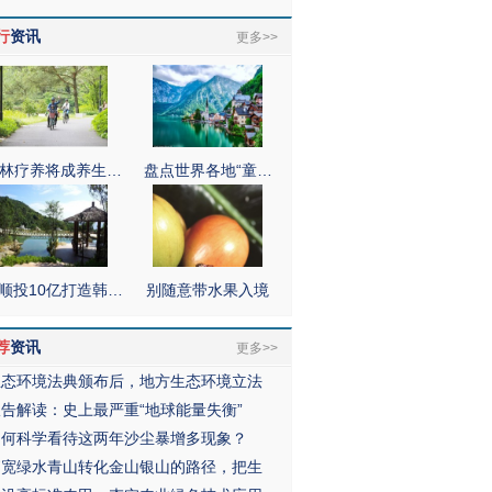
行
资讯
更多>>
林疗养将成养生…
盘点世界各地“童…
顺投10亿打造韩…
别随意带水果入境
荐
资讯
更多>>
生态环境法典颁布后，地方生态环境立法
报告解读：史上最严重“地球能量失衡”
如何科学看待这两年沙尘暴增多现象？
拓宽绿水青山转化金山银山的路径，把生