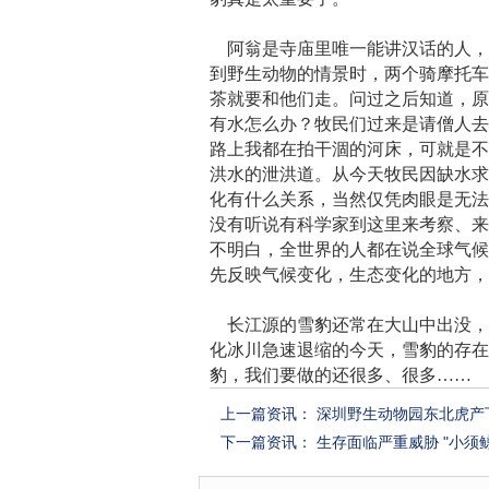
阿翁是寺庙里唯一能讲汉话的人，
到野生动物的情景时，两个骑摩托
茶就要和他们走。问过之后知道，
有水怎么办？牧民们过来是请僧人
路上我都在拍干涸的河床，可就是
洪水的泄洪道。从今天牧民因缺水
化有什么关系，当然仅凭肉眼是无
没有听说有科学家到这里来考察、
不明白，全世界的人都在说全球气
先反映气候变化，生态变化的地方
长江源的雪豹还常在大山中出没，
化冰川急速退缩的今天，雪豹的存
豹，我们要做的还很多、很多……
上一篇资讯：
深圳野生动物园东北虎产下
下一篇资讯：
生存面临严重威胁 "小须