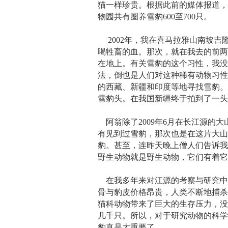
猫一样珍贵。根据此前的媒体报道
物园共有圈养雪豹600至700只。
2002年，我在喜马拉雅山南坡吉
喝牲畜的血。那次，就在我去的前
在地上。有关雪豹的这个习性，我
法，倒也是人们对这种稀有动物习
的西藏、新疆和印度等地寻找雪豹。
雪豹头。在我国新疆终于拍到了一
阿翁除了2009年6月在长江源的大
有见到过雪豹，那次也是在这片大
豹。甚至，连昨天晚上僧人们告诉我
野生动物就是野生动物，它们有着
在我多年来对江源的考察与研究中
骨与豹皮价格昂贵，人类不断地捕
猫科动物带来了巨大的生存压力，
几千只。所以，对于研究动物的科
豹真是太重要了。