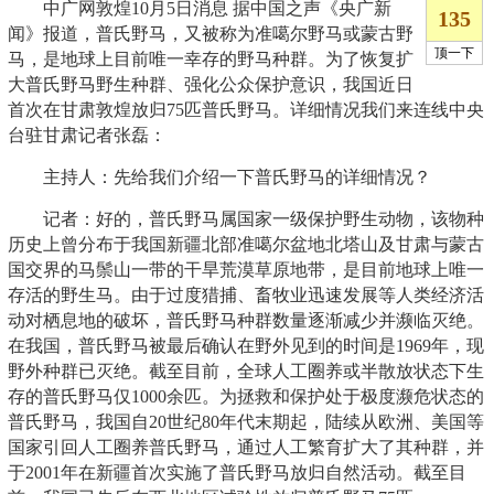
中广网敦煌10月5日消息 据中国之声《央广新
闻》报道，普氏野马，又被称为准噶尔野马或蒙古野
马，是地球上目前唯一幸存的野马种群。为了恢复扩
大普氏野马野生种群、强化公众保护意识，我国近日
首次在甘肃敦煌放归75匹普氏野马。详细情况我们来连线中央
台驻甘肃记者张磊：
主持人：先给我们介绍一下普氏野马的详细情况？
记者：好的，普氏野马属国家一级保护野生动物，该物种
历史上曾分布于我国新疆北部准噶尔盆地北塔山及甘肃与蒙古
国交界的马鬃山一带的干旱荒漠草原地带，是目前地球上唯一
存活的野生马。由于过度猎捕、畜牧业迅速发展等人类经济活
动对栖息地的破坏，普氏野马种群数量逐渐减少并濒临灭绝。
在我国，普氏野马被最后确认在野外见到的时间是1969年，现
野外种群已灭绝。截至目前，全球人工圈养或半散放状态下生
存的普氏野马仅1000余匹。为拯救和保护处于极度濒危状态的
普氏野马，我国自20世纪80年代末期起，陆续从欧洲、美国等
国家引回人工圈养普氏野马，通过人工繁育扩大了其种群，并
于2001年在新疆首次实施了普氏野马放归自然活动。截至目