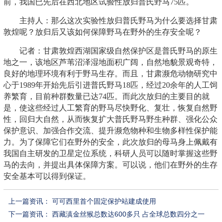
前，我国已先后在西北地区试验性放归普氏野马75匹。
主持人：那么这次实验性放归普氏野马为什么要选择甘肃
敦煌呢？放归后又该如何保障野马在野外的生存安全呢？
记者：甘肃敦煌西湖国家级自然保护区是普氏野马的原生
地之一，该地区芦苇沼泽湿地面积广阔，自然地貌景观奇特，
良好的地理环境有利于野马生存。而且，甘肃濒危动物研究中
心于1989年开始先后引进普氏野马18匹，经过20余年的人工饲
养繁育，目前种群数量已达74匹。而此次放归的主要目的就
是，使这些经过人工繁育的野马尽快野化、复壮，恢复自然野
性，回归大自然，从而恢复扩大普氏野马野生种群、强化公众
保护意识、加强合作交流、提升濒危物种和生物多样性保护能
力。为了保障它们在野外的安全，此次放归的母马身上佩戴有
我国自主研发的卫星定位系统，科研人员可以随时掌握这些野
马的去向，并提出具体保障方案。可以说，他们在野外的生存
安全基本可以得到保证。
上一篇资讯：
可可西里首个固定保护站建成使用
下一篇资讯：
西藏滇金丝猴总数达600多只 占全球总数四分之一