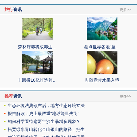
旅行
资讯
更多>>
森林疗养将成养生…
盘点世界各地“童…
丰顺投10亿打造韩…
别随意带水果入境
推荐
资讯
更多>>
生态环境法典颁布后，地方生态环境立法
报告解读：史上最严重“地球能量失衡”
如何科学看待这两年沙尘暴增多现象？
拓宽绿水青山转化金山银山的路径，把生