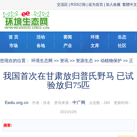
交流区
|
RSS订阅
|
设为首页
|
加入收藏
繁體中文
首 页
活动
要闻
环境
生态
市场
各地
产业
文库
社区
您现在的位置：
环境生态网
>>
资讯
>>
资源生态
>>
动植物保护
>> 正
文
我国首次在甘肃放归普氏野马 已试
验放归75匹
Eedu.org.cn
中广网
作者：佚名 资讯来源：
点击数：
260 更新时间：
2010/10/5
摘要: