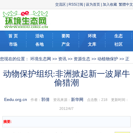
交流区
|
RSS订阅
|
设为首页
|
加入收藏
繁體中文
首 页
活动
要闻
环境
生态
市场
各地
产业
文库
社区
您现在的位置：
环境生态网
>>
资讯
>>
资源生态
>>
动植物保护
>> 正
文
动物保护组织:非洲掀起新一波犀牛
偷猎潮
Eedu.org.cn
郭倩
新华网
作者：
资讯来源：
点击数：
218 更新时间：
2012/4/7
摘要: