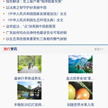
报告解读：史上最严重“地球能量失衡”
以法典之智守护好美丽中国
《中华人民共和国国家发展规划法》全文
《中华人民共和国生态环境法典》全文
这些提法，“点”绿美丽中国新图景
广东如何结合自身特色建设安全可靠的韧
以生态系统视角重塑长三角都市圈气候韧
旅行
资讯
更多>>
森林疗养将成养生…
盘点世界各地“童…
丰顺投10亿打造韩…
别随意带水果入境