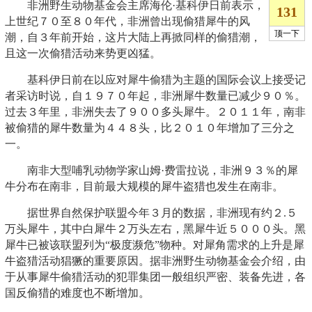
非洲野生动物基金会主席海伦·基科伊日前表示，
上世纪７０至８０年代，非洲曾出现偷猎犀牛的风
潮，自３年前开始，这片大陆上再掀同样的偷猎潮，
且这一次偷猎活动来势更凶猛。
基科伊日前在以应对犀牛偷猎为主题的国际会议上接受记
者采访时说，自１９７０年起，非洲犀牛数量已减少９０％。
过去３年里，非洲失去了９００多头犀牛。２０１１年，南非
被偷猎的犀牛数量为４４８头，比２０１０年增加了三分之
一。
南非大型哺乳动物学家山姆·费雷拉说，非洲９３％的犀
牛分布在南非，目前最大规模的犀牛盗猎也发生在南非。
据世界自然保护联盟今年３月的数据，非洲现有约２.５
万头犀牛，其中白犀牛２万头左右，黑犀牛近５０００头。黑
犀牛已被该联盟列为“极度濒危”物种。对犀角需求的上升是犀
牛盗猎活动猖獗的重要原因。据非洲野生动物基金会介绍，由
于从事犀牛偷猎活动的犯罪集团一般组织严密、装备先进，各
国反偷猎的难度也不断增加。