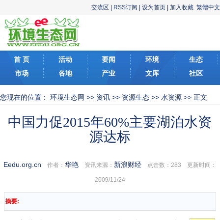
交流区
|
RSS订阅
|
设为首页
|
加入收藏
繁體中文
首 页
活动
要闻
环境
生态
市场
各地
产业
文库
社区
您现在的位置：
环境生态网
>>
资讯
>>
资源生态
>>
水资源
>> 正文
中国力促2015年60%主要湖泊水资
源达标
Eedu.org.cn
华艳
新浪财经
作者：
资讯来源：
点击数：
283 更新时间：
2009/11/24
摘要: