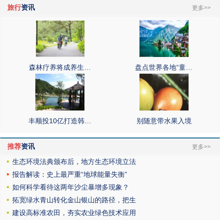
旅行
资讯
更多>>
森林疗养将成养生…
盘点世界各地“童…
丰顺投10亿打造韩…
别随意带水果入境
推荐
资讯
更多>>
生态环境法典颁布后，地方生态环境立法
报告解读：史上最严重“地球能量失衡”
如何科学看待这两年沙尘暴增多现象？
拓宽绿水青山转化金山银山的路径，把生
建设高标准农田，夯实农业绿色技术应用