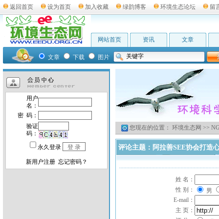
返回首页
设为首页
加入收藏
绿韵博客
环境生态论坛
留
网站首页
资讯
文章
文章
下载
图片
您现在的位置：
环境生态网
>>
N
评论主题：阿拉善SEE协会打造
姓 名：
性 别：
男
E-mail：
主 页：