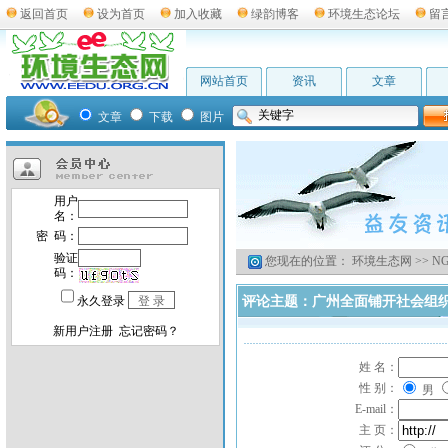
返回首页
设为首页
加入收藏
绿韵博客
环境生态论坛
留
网站首页
资讯
文章
文章
下载
图片
您现在的位置：
环境生态网
>>
N
评论主题：广州全面铺开社会组
姓 名：
性 别：
男
E-mail：
主 页：