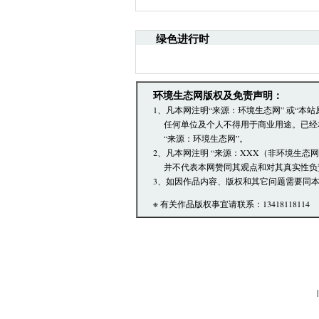
网安全的决定》。
·请注意语言文明，尊重网
引起的法律责任。
绿色进行时
·环境生态网文章跟帖管理
·您在环境生态网发表的言
·发表本评论即表明您已经
环境生态网版权及免责声明：
文章跟帖管理员反映。
1、凡本网注明“来源：环境生态网” 或“
任何单位及个人不得用于商业用途。已经
“来源：环境生态网”。
2、凡本网注明 “来源：XXX（非环境生态
并不代表本网赞同其观点和对其真实性负
3、如因作品内容、版权和其它问题需要同本
※ 有关作品版权事宜请联系：13418118114