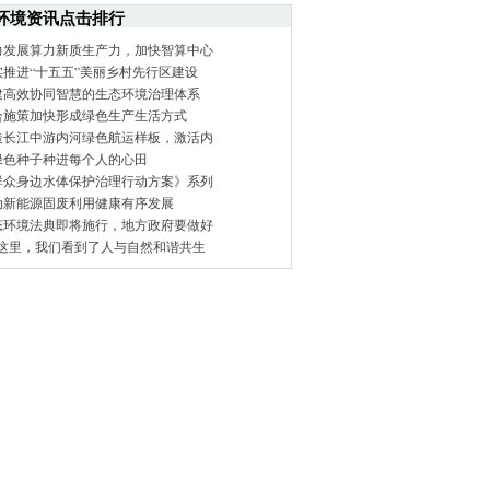
环境资讯点击排行
力发展算力新质生产力，加快智算中心
实推进“十五五”美丽乡村先行区建设
建高效协同智慧的生态环境治理体系
合施策加快形成绿色生产生活方式
造长江中游内河绿色航运样板，激活内
绿色种子种进每个人的心田
群众身边水体保护治理行动方案》系列
动新能源固废利用健康有序发展
态环境法典即将施行，地方政府要做好
在这里，我们看到了人与自然和谐共生