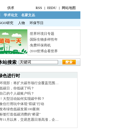
供求
RSS
|
EEDU
|
网站地图
明
学术论文
名家文丛
NGO研究
人物
环保节日
·世界环境日专题
·国际生物多样性年
·免费环保商机
·2010世博会看世界
本站搜索
绿色进行时
环境部：将扩大碳市场行业覆盖范围…
低碳日，你低碳了吗？
自己的个人碳账户吗？
！大型活动如何实现碳中和？
食住行用玩中体现“双碳”行动
发布绿色低碳发展100案例
标签打造低碳消费的“桥梁”
21年11月以来，交易意愿日渐高涨，企…