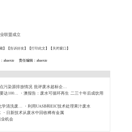
业联盟成立
藏
】【
告诉好友
】【
打印此文
】【
关闭窗口
】
ahaoxie 责任编辑：ahaoxie
点污染源排放情况 批评废水超标企…
达100…
澳报告：废水可循环再生 二三十年后成饮用
理化学清洗废…
利用UASB和EIC技术处理果汁废水
水
日新技术从废水中回收稀有金属
商业机会