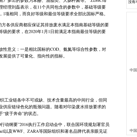
》多出的参数为苯酚、油脂类、大肠杆菌等。”ZDHC缔
没有
理经理刘磊表示，在11个共同包含的参数中，基础等级要
松，1项相同，而良好等级和最佳等级要求全部比国标严格。
缔约方各供应商都应保证其排放废水满足本指南基础等级的要
好等级的要求，在2020年1月1日前满足本指南最佳等级的要
放性意义：一是相比国标的COD、氨氮等综合性参数，对
发展提供了可量化、指向性的指标。
中国
纺织工业链条中不可或缺、技术含量最高的中间行业，但同
业供应链绿色化的瓶颈问题。随着对印染废水排放要求的
“疲于奔命”的状态。
0行动纲要”2016执行工作启动会中，联合国环境规划署官员
中国
k Michel以及WWF、ZARA等国际组织和著名品牌代表亲眼见证