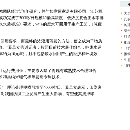
鸿团队经过近9年研究，并与如意屋家居有限公司、江苏枫
大
功完成了300吨/日规模印染高浓度、低浓度复合废水零排
扎
水水质标准》要求，94%的废水可回用于生产工艺，1吨废
构
综
打
到回用要求，而最终的浓液用蒸发的方法，使之成为干物质
把
排放。”奚旦立告诉记者，按照目前技术最佳组合，吨废水运
《
本约为10元/吨，且不包括废水回用产生的经济和环境效
推
生
“
且运行费用低，主要原因除了将现有成熟技术合理组合
术和类纳米曝气棒等发明专利技术。
，理论处理规模可增至4000吨/日。奚旦立表示，印染废
将对我国纺织工业发展产生重大影响，有望使其摘掉印