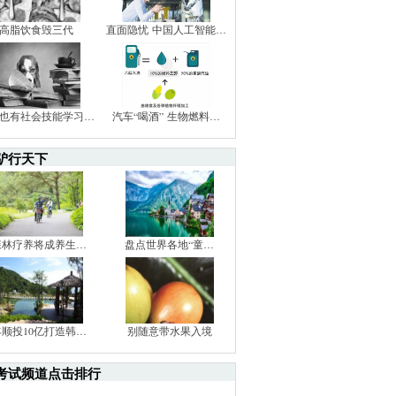
高脂饮食毁三代
直面隐忧 中国人工智能…
也有社会技能学习…
汽车“喝酒” 生物燃料…
驴行天下
森林疗养将成养生…
盘点世界各地“童…
丰顺投10亿打造韩…
别随意带水果入境
考试频道点击排行