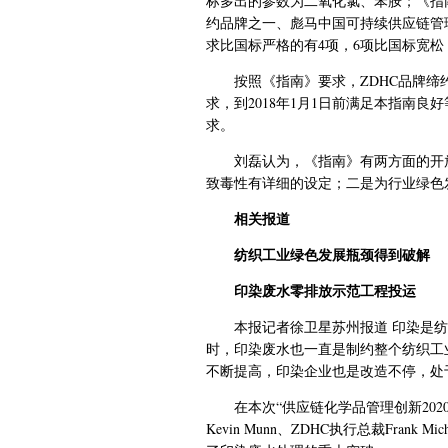
标多出的参数为二氧化氯、苯胺；《指南
约品牌之一、彪马中国可持续供应链管
求比国标严格的有4项，6项比国标宽
按照《指南》要求，ZDHC品牌
求，到2018年1月1日前满足本指南良
求。
刘磊认为，《指南》有两方面的开
致毒性有详细的设定；二是为行业绿色
相关报道
纺织工业绿色发展瓶颈得到破解
印染废水零排放示范工程投运
本报记者徐卫星苏州报道 印染是
时，印染废水也一直是制约整个纺织工
不断提高，印染企业也是改造不停，处于
在本次“供应链化学品管理创新202
Kevin Munn、ZDHC执行总裁Fran