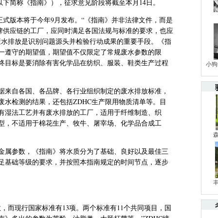
以下简称《指南》），征求意见阶段将截至本月14日。
正式版本将于今年9月发布。“《指南》并非法律文件，而是
品牌供应链的工厂，应同时满足各国法规与标准的要求，也应
废水排放是识别问题源头并检验行动成果的重要手段。《指
一遵守的期望值，期望值不仅限定了常规废水参数的限
终目标是要消除有害化学品在纺织、服装、鞋类生产过程
小狗
据来自各国、各品牌、各行业组织制定的废水排放标准，
废水检测的结果，还包括ZDHC生产限用物质清单等。目
有湿法工艺并有废水排放的工厂，适用于纤维制造、织
型，不适用于棉花生产、牧牛、屠宰场、化学品合成工
金属参数，《指南》将水质分为了基础、良好以及最佳三
足基础等级的要求，并按照本指南规定的时间节点，逐步
数，而现行国家标准有13项。两个标准有11个共同项目，国