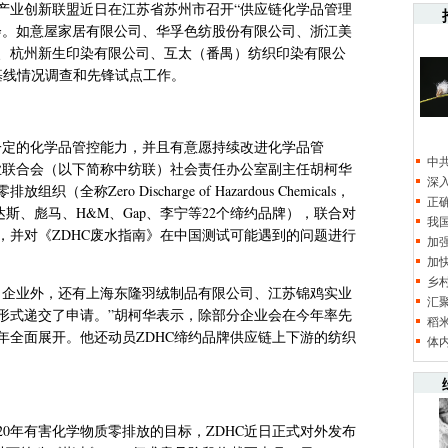
产业创新联盟近日在江苏省苏州市召开“供应链化学品管理
启动会。如意屋家居有限公司、华孚色纺股份有限公司、浙江美
、杭州新生印染有限公司、互太（番禺）纺织印染有限公
基线情况调查和先锋试点工作。
一定的化学品管控能力，并且有意愿持续改进化学品管
中
业联合会（以下简称中纺联）社会责任办公室副主任胡柯华
深
Zero Discharge of Hazardous Chemicals，
正
斯、彪马、H&M、Gap、李宁等22个缔约品牌），联合对
我
，并对《ZDHC废水指南》在中国测试可能遇到的问题进行
加
加
乡
名企业外，还有上海东隆羽绒制品有限公司、江苏锦鸡实业
汇
报形式递交了申请。”胡柯华表示，除部分企业会在今年率先
稻
7年全面展开。他还动员ZDHC缔约品牌供应链上下游的纺织
体
20年有害化学物质零排放的目标，ZDHC近日正式对外发布