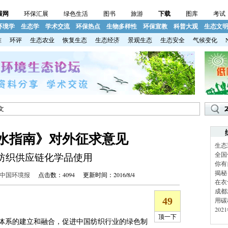
碳网
环保汇展
绿色生活
图书
旅游
下载
图库
考试
环境学
生态学
学术交流
环保热点
生物多样性
环保宣教
科普大观
生态文
准
环评
生态农业
恢复生态
生态经济
景观生态
生态安全
气候变化
文
废水指南》对外征求意见
生态
全国
纺织供应链化学品使用
你有
揭秘
中国环境报
点击数：4094 更新时间：2016/8/4
在衣
成都
用碳
20
体系的建立和融合，促进中国纺织行业的绿色制