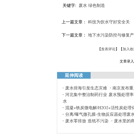
关键字:
废水
绿色制造
上一篇文章：
科技为饮水守好安全关
下一篇文章：
地下水污染防控与修复产
【
发表评论
】【
加入收
文章录入：
延伸阅读
废水排海引发生态灾难
南京发布重
河北集中整治制药行业 废水预处理率要
水
混凝+铁炭微电解/H2O2+活性炭处
分离/曝气微孔膜-生物反应器处理废
废水零排放 造纸不污染
废水里的