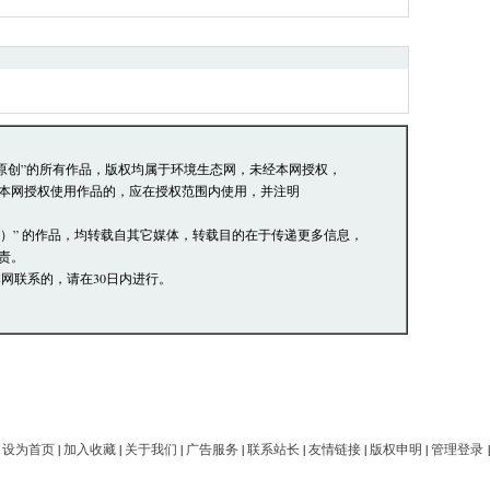
络道德，并承担一切因您的行为而直接或间接
员有权保留或删除其管辖留言中的任意内容。
论，环境生态网有权在网站内转载或引用。
阅读并接受上述条款，如您对管理有意见请向
本站原创”的所有作品，版权均属于环境生态网，未经本网授权，
本网授权使用作品的，应在授权范围内使用，并注明
网）” 的作品，均转载自其它媒体，转载目的在于传递更多信息，
责。
网联系的，请在30日内进行。
|
设为首页
|
加入收藏
|
关于我们
|
广告服务
|
联系站长
|
友情链接
|
版权申明
|
管理登录