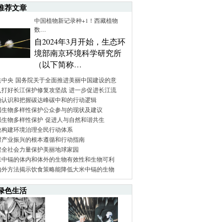
推荐文章
中国植物新记录种+1！西藏植物
数…
自2024年3月开始，生态环
境部南京环境科学研究所
（以下简称…
共中央 国务院关于全面推进美丽中国建设的意
入打好长江保护修复攻坚战 进一步促进长江流
确认识和把握碳达峰碳中和的行动逻辑
国生物多样性保护公众参与的现状及建议
强生物多样性保护 促进人与自然和谐共生
快构建环境治理全民行动体系
村产业振兴的根本遵循和行动指南
聚全社会力量保护美丽地球家园
米中镉的体内和体外的生物有效性和生物可利
内外方法揭示饮食策略能降低大米中镉的生物
绿色生活