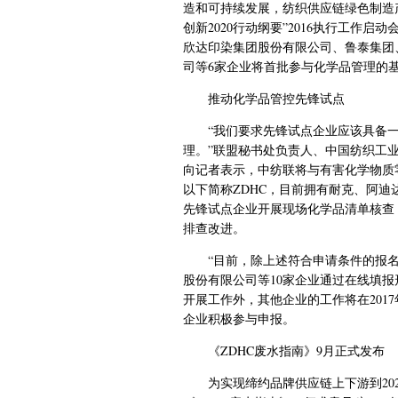
造和可持续发展，纺织供应链绿色制造
创新2020行动纲要”2016执行工作
欣达印染集团股份有限公司、鲁泰集团
司等6家企业将首批参与化学品管理的
推动化学品管控先锋试点
“我们要求先锋试点企业应该具备
理。”联盟秘书处负责人、中国纺织工
向记者表示，中纺联将与有害化学物质零排放组织（全称
以下简称ZDHC，目前拥有耐克、阿迪达
先锋试点企业开展现场化学品清单核查
排查改进。
“目前，除上述符合申请条件的报
股份有限公司等10家企业通过在线填
开展工作外，其他企业的工作将在201
企业积极参与申报。
《ZDHC废水指南》9月正式发布
为实现缔约品牌供应链上下游到20