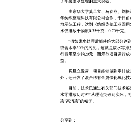
了印染废水处理的重大突破。
由东华大学奚旦立、马春燕、刘振
华纺织整理科技有限公司合作，于日前成
放示范工程，达到《纺织染整工业回用
水仅排放干物质0.35千克～0.70千克。
“假如废水处理后能使绝大部分达
或含水率50%的污泥，这就是废水零
行费用至少约20元，而示范项目运行成
益。
奚旦立透露，项目能够做到零排放
外，还开发了混合稀有金属催化氧化技
目前，技术已通过有关部门技术鉴定
水零排放历时9年从理论突破到实际，
染“高污染”的帽子。
分享到：