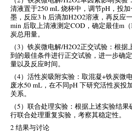
清液置于
250 mL
烧杯中，调节
pH
，投加
墨，反应
3 h
后滴加
H2O2
溶液，再反应
min
后取上清液测定
COD
，确定最佳
m
（
炭总用量。
（
3
）铁炭微电解
/H2O2
正交试验：
根据
到的最佳条件进行正交试验，
进一步确
量以及反应时间。
（
4
）活性炭吸附实验：取混凝
+
铁炭微
废水
50 mL
，在不同
pH
下研究活性炭投
关系。
（
5
）联合处理实验：根据上述实验结果
行联合处理重复实验，考察其稳定性。
2
结果与讨论