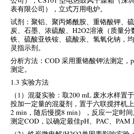
公司），
CS101
型电热鼓风干燥箱（深
表有限公司），立式万用电炉。
试剂：聚铝、聚丙烯酰胺、重铬酸钾、
炭、石墨、浓硫酸、
H2O2
溶液（
质量分
铁、硫酸亚铁铵、硫酸汞、氢氧化钠，
灵指示剂。
分析方法：
COD
采用重铬酸钾法测定，
测定。
1.3
实验方法
（
1
）混凝实验：取
200 mL
废水水样置
投加一定量的混凝剂，置于六联搅拌机
2 min
，随后慢搅
8 min
），反应一定时间
测定
COD
，
以确定最佳
pH
、
PAC
、
PAM
（
2
）铁炭微电解
/H2O2
单因素影响实验