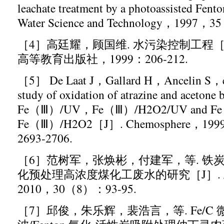
leachate treatment by a photoassisted Fent
Water Science and Technology
，
1997
，
35
［
4
］
高廷耀，顾国维
.
水污染控制工程
高等教育出版社，
1999
：
206-212.
［
5
］
De Laat J
，
Gallard H
，
Ancelin S
，
study of oxidation of atrazine and aceton
Fe
（Ⅲ）
/UV
，
Fe
（Ⅲ）
/H2O2/UV and Fe
Fe
（Ⅲ）
/H2O2
［
J
］
. Chemosphere
，
199
2693-2706.
［
6
］
范树军，张焕彬，付建军，等
.
铁
化预处理高浓度煤化工废水的研究［
J
］
.
2010
，
30
（
8
）：
93-95.
［
7
］
邱俊，朱乐辉，裴浩言，等
. Fe/C