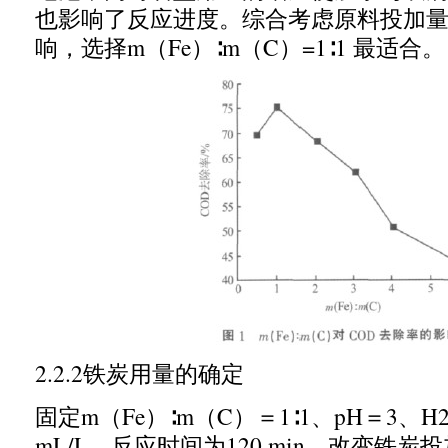
也影响了反应进度。综合考虑原料投加
响，选择
m
（
Fe
）∶
m
（
C
）
=1
∶
1
最适合。
2.2.2
铁炭用量的确定
固定
m
（
Fe
）∶
m
（
C
）＝
1
∶
1
、
pH
＝
3
、
H
mL/L
，反应时间为
120 min
，改变铁炭投