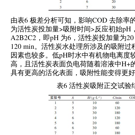
由表
6
极差分析可知，影响
COD
去除率
为活性炭投加量
>
吸附时间
>
反应初始
pH
A2B2C2
，即
pH
为
6
，活性炭投加量为
20
120 min
。活性炭水处理所涉及的吸附过
因素也较多。低
pH
时水中有机物电离度
高，且活性炭表面负电荷随着溶液中
H+
具有更高的活化表面，吸附性能变得更
表
6
活性炭吸附正交试验