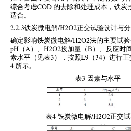
综合考虑
COD
的去除和处理成本，铁炭
适合。
2.2.3
铁炭微电解
/H2O2
正交试验设计与分
确定影响铁炭微电解
/H2O2
法的主要试验
pH
（
A
）、
H2O2
投加量（
B
）、反应时
素水平（见表
3
），按照
L9
（
34
）进行正
4
所示。
表
3
因素与水平
表
4
铁炭微电解
/H2O2
正交试