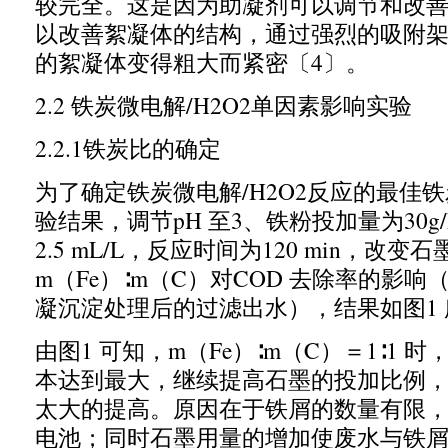
较完全。这是因为助凝剂可以调节和改
以改善絮凝体的结构，通过强烈的吸附
的絮凝体变得粗大而紧密〔
4
〕。
2.2
铁炭微电解
/H2O2
单因素影响实验
2.2.1
铁炭比的确定
为了确定铁炭微电解
/H2O2
反应的最佳铁
验结果，调节
pH
至
3
、铁粉投加量为
30g
2.5 mL/L
，
反应时间为
120 min
，改变石
m
（
Fe
）∶
m
（
C
）对
COD
去除率的影响
凝沉淀处理后的过滤出水），结果如图
1
由图
1
可知，
m
（
Fe
）∶
m
（
C
）＝
1
∶
1
时
本达到最大，
继续提高石墨的投加比例
太大的提高。原因在于铁屑的数量有限
电池；
同时石墨用量的增加使废水与铁