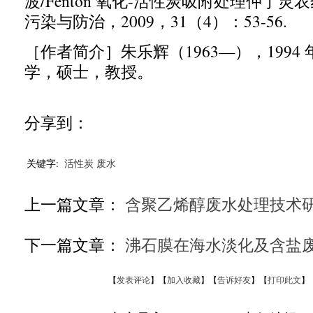
波
/Fenton
氧化
-
活性炭吸附处理仲丁灵农
污染与防治，
2009
，
31
（
4
）：
53-56.
［作者简介］
朱乐辉（
1963
—
），
1994
学，硕士，教授。
分享到：
关键字:
活性炭
废水
上一篇文章：
含聚乙烯醇废水处理技术
下一篇文章：
沸石膜在海水淡化及含盐
【
发表评论
】【
加入收藏
】【
告诉好友
】【
打印此文
】