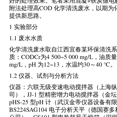
好的处理效果。笔者采用混凝
+
铁炭微电
附法处理高
COD
化学清洗废水，以期为
提供新思路。
1
实验部分
1.1
废水水质
化学清洗废水取自江西宜春某环保清洗
质：
CODCr
为
4 500~5 000 mg/L
，油质量
mg/L
，
pH
为
12~13
，水温约
30
～
40
℃。
1.2
仪器、试剂与分析方法
仪器：六联无级变速电动搅拌器（上海
司），
JJ-1
型精密增力电动搅拌器（金坛
pHS-25
型
pH
计（武汉金帝仪器设备有
BS224SAG104
电子分析天平（德国赛多