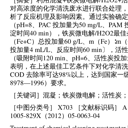
对高浓度的化学清洗废水进行联合处理
析了反应机理及影响因素。通过实验确
（
pH=8
、
PAC
投加量为
50 mg/L
、
PAM
淀时间
40 min
），铁炭微电解
/H2O2
最佳
（
Fe+C
）总投加量
60 g/L
、
m
（
Fe
）∶
m
（
投加量
4 mL/L
、反应时间
60 min
〕，活
（吸附时间
120 min
、
pH=6
、活性炭投加
表明，在上述最佳工艺条件下对化学清
COD
去除率可达
98%
以上，达到国家一
8978
—
1996
）要求。
［关键词］
混凝；铁炭微电解；活性炭
［中图分类号］
X703
［文献标识码］
1005-829X
（
2012
）
05-0063-04
Treatment of chemical cleaning wastewater