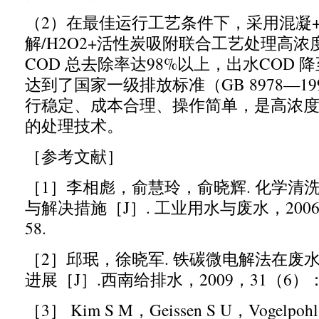
（
2
）在最佳运行工艺条件下，采用混凝
解
/H2O2+
活性炭吸附联合工艺处理高浓
COD
总去除率达
98%
以上，出水
COD
降
达到了国家一级排放标准（
GB 8978
—
19
行稳定、成本合理、操作简单，是高浓
的处理技术。
［参考文献］
［
1
］
李相彪，俞慧玲，俞晓辉
.
化学清
与解决措施［
J
］
.
工业用水与废水，
200
58.
［
2
］
邱珉，徐晓军
.
铁碳微电解法在废
进展［
J
］
.
西南给排水，
2009
，
31
（
6
）
［
3
］
Kim S M
，
Geissen S U
，
Vogelpohl