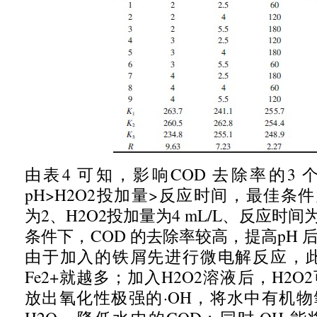
由表
4
可知，影响
COD
去除率的
3
pH>H2O2
投加量
>
反应时间，
最佳条件
为
2
、
H2O2
投加量为
4 mL/L
、反应时间
条件下，
COD
的去除率较高，提高
pH
由于加入的铁屑先进行微电解反应，
Fe2+
就越多；
加入
H2O2
溶液后，
H2O2
放出氧化性极强的·
OH
，将水中有机物