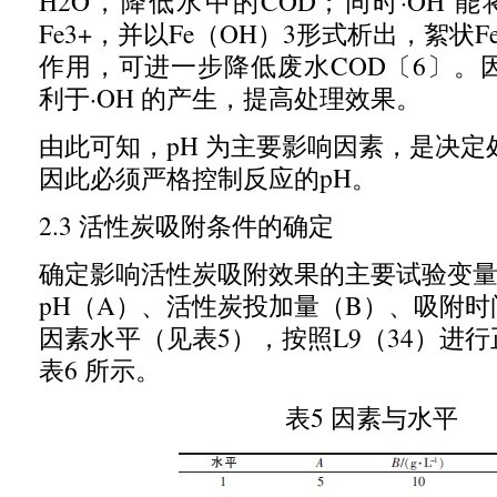
H2O
，降低水中的
COD
；同时·
OH
能
Fe3+
，并以
Fe
（
OH
）
3
形式析出，絮状
F
作用，可进一步降低废水
COD
〔
6
〕。
利于·
OH
的产生，提高处理效果。
由此可知，
pH
为主要影响因素，是决定
因此必须严格控制反应的
pH
。
2.3
活性炭吸附条件的确定
确定影响活性炭吸附效果的主要试验变
pH
（
A
）、活性炭投加量（
B
）、吸附时
因素水平（见表
5
），按照
L9
（
34
）进行
表
6
所示。
表
5
因素与水平