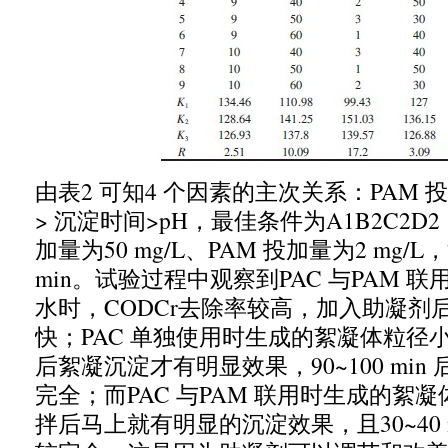
由表
2
可知
4
个因素的主次关系：
PAM
投
>
沉淀时间
>pH
，
最佳条件为
A1B2C2D2
加量为
50 mg/L
、
PAM
投加量为
2 mg/L
，
min
。试验过程中观察到
PAC
与
PAM
联
水时，
CODCr
去除率较高，
加入助凝剂
快；
PAC
单独使用时生成的絮凝体粒径
后絮凝沉淀才有明显效果，
90~100 min
完全；
而
PAC
与
PAM
联用时生成的絮凝
拌后马上就有明显的沉淀效果，且
30~40