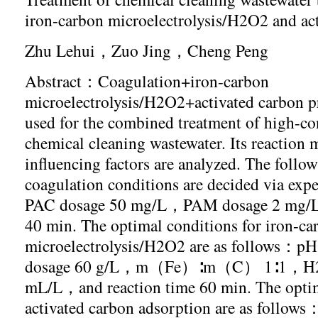
iron-carbon microelectrolysis/H2O2 and ac
Zhu Lehui
，
Zuo Jing
，
Cheng Peng
Abstract
：
Coagulation+iron-carbon
microelectrolysis/H2O2+activated carbon p
used for the combined treatment of high-co
chemical cleaning wastewater. Its reaction
influencing factors are analyzed. The follo
coagulation conditions are decided via exp
PAC dosage 50 mg/L
，
PAM dosage 2 mg/
40 min. The optimal conditions for iron-ca
microelectrolysis/H2O2 are as follows
：
pH 
dosage 60 g/L
，
m
（
Fe
）∶
m
（
C
）
1
∶
1
，
H
mL/L
，
and reaction time 60 min. The opti
activated carbon adsorption are as follows