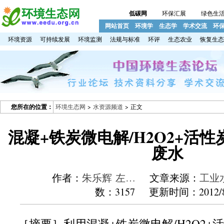
低碳网
环保汇展
绿色生
网站首页
环境学
生态学
学术交流
环
环境资源
可持续发展
环境监测
法规与标准
环评
生态农业
恢复生态
您所在的位置：
环境生态网
>
水资源频道
> 正文
混凝+铁炭微电解/H2O2+活
废水
作者：
朱乐辉 左…
文章来源：
工业
数：3157 更新时间：2012/8
［摘要］
利用混凝
+
铁炭微电解
/H2O2+
活