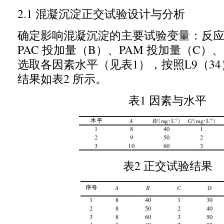
2.1
混凝沉淀正交试验设计与分析
确定影响混凝沉淀的主要试验变量：反
PAC
投加量（
B
）、
PAM
投加量（
C
）、
选取各因素水平（见表
1
），按照
L9
（
34
结果如表
2
所示。
表
1
因素与水平
表
2
正交试验结果