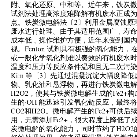
附、氧化还原、中和等。近年来，铁炭
试剂法处理高浓度难降解有机废水正成
点。铁炭微电解法〔
2
〕利用金属腐蚀原
废水进行处理。由于其适用范围广﹑寿
成本低﹑操作维护方便，近年来受到国
视。
Fenton
试剂具有极强的氧化能力，
或一般化学氧化剂难以奏效的有机废水
温度和压力等反应条件温和且无二次污
Kim
等〔
3
〕先通过混凝沉淀大幅度降低
物、乳化油和悬浮物，再进行铁炭微电
H2O2
，使其与铁炭微电解生成的
Fe2+
构
生的·
OH
能迅速引发氧化链反应，
最终
CO2
和
H2O
。微电解产生的
Fe2+
可供后
用，无需添加
Fe2+
，很大程度上降低了
炭微电解的氧化能力，同时节约了
H2O2