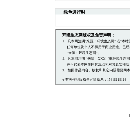
·请注意语言文明，尊重网
引起的法律责任。
绿色进行时
·环境生态网文章跟帖管理
·您在环境生态网发表的言
·发表本评论即表明您已经
环境生态网版权及免责声明：
文章跟帖管理员反映。
1、凡本网注明“来源：环境生态网” 或“
任何单位及个人不得用于商业用途。已经
“来源：环境生态网”。
2、凡本网注明 “来源：XXX（非环境生态
并不代表本网赞同其观点和对其真实性负
3、如因作品内容、版权和其它问题需要同本
※ 有关作品版权事宜请联系：13418118114