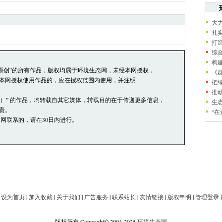
络道德，并承担一切因您的行为而直接或间接
大
员有权保留或删除其管辖留言中的任意内容。
扎
论，环境生态网有权在网站内转载或引用。
打
阅读并接受上述条款，如您对管理有意见请向
综
构
本站原创”的所有作品，版权均属于环境生态网，未经本网授权，
《
本网授权使用作品的，应在授权范围内使用，并注明
把
推
网）” 的作品，均转载自其它媒体，转载目的在于传递更多信息，
生
责。
“
网联系的，请在30日内进行。
|
设为首页
|
加入收藏
|
关于我们
|
广告服务
|
联系站长
|
友情链接
|
版权申明
|
管理登录
版权所有 Copyright© 2004-2025
环境生态网