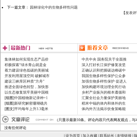
下一篇文章：
园林绿化中的生物多样性问题
【
发表评
集体林如何实现生态产品价
中共中央 国务院关于全面推
积极探索“绿水青山就是金
深入打好长江保护修复攻坚
着力建设绿色低碳的美丽城
正确认识和把握碳达峰碳中
开发利用屋顶空间 破解城市
我国生物多样性保护公众参
建设三峡库区种质“方舟”
加强生物多样性保护 促进人
推进全面绿色转型，加快形
加快构建环境治理全民行动
以生态修复筑牢美丽中国根
乡村产业振兴的根本遵循和
[组图]
中国植物新记录种+1
汇聚全社会力量保护美丽地
[组图]
新研究解密珊瑚礁共
稻米中镉的体内和体外的生
[图文]
平均每年上升3.3毫米
体内外方法揭示饮食策略能
（只显示最新10条。评论内容只代表网友观点，与
没有任何评论
|
设为首页
|
加入收藏
|
联系站长
|
友情链接
|