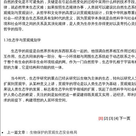
自然的变化是不可避免的，关键是在引起自然变化的过程中采用什么样的技术手段
律，就必然带来生态灾难；如果按照生态规律办事，人类就可以建设比自然生态系统
观规划与景观设计。从哲学和文化学的高度认识景观规划设计，归复中华民族尊重自
社会---经济复合生态系统具有划时代的意义，因为景观学本身就是自然科学与社
境和社会环境之间的关系及其演化规律，是人类为生存并生存得更好以及寄托心灵
哲学的指导。
1.3生态学与景观规划学
生态学的前提是自然界所有的东西联系在一起的。他强调自然界相互作用过程是
互作用。生态共同体的每一部分、每一小环境都与周围生态系统处于动态联系之中
于整个有生命的和非生命环境组成的网。作为一门自然哲学，生态学扎根于宇宙有
部的力量，它是结构和功能的统一体。
当今时代，生态学研究的重点已经从研究以生物为主体的生态，转向以研究人为
扩展到景观学。从某种意义上讲，景观学的理论是以人类生态学为基础，景观规划设
果说人类生态学的发展，标志着生态学向哲学领域的扩展，筑起了自然科学与社会
护人类心态的桥梁，关注的则是如何把这一桥梁建得既美观又实用，还经济。即利
求的前提下，构建理想的人居环境空间。
[1]
[2]
[3]
[4]
下一页
上一篇文章：
生物保护的景观生态安全格局