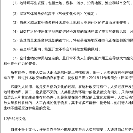
（1）地球可再生资源，包括土地、森林、淡水、沿海地区、渔业和城市空气，
（2）温室气体释放仍然高于《气候变化公约》的规定；
（3）自然区域及其生物多样性因农业土地和人类居住区的扩展而逐渐丧失；
（4）日益广泛的使用化学品来促进经济发展的做法构成了重大的健康风险、环
（5）迅速而又未经良好规划的都市化，特别是沿海地区都市化正在给邻近地区
（6）在全球范围内，能源开发不符合可持续发展的原则；
（7）全球生物化学周期复杂的、且日常不为人知的相互作用正在导致大气酸化
和生物生产力的丧失。
所有这些，需要人类从认识论深层问题上寻找根源，第一，人类并没有创造物质
造在于，通过技术改变物质的存在形式，使收稿日期：2004.9.11作者简介：田国行/男
它能为人所用。这是变自然为文化的过程。在这种改变过程中，人类过度开发资
地球废物库。第二，物质是不灭的。人类排放到环境中的物质都没有消失，只有物
成适合人和其他生命生存的条件，但是主要在两个世纪的工业化发展中，人类活动
放大量多种多样的、人工合成的化学物质，其中许多不能被生物分解，他们进入地
生物不能适应这种急剧的变化。
1.2自然与文化
自然不等于文化，许多自然事物不能现成地符合人类的需要，人通过自己的劳动