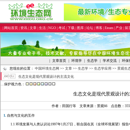
|
网站首页
|
资讯
|
文章
|
生活
|
NGO
|
考试
|
下载
|
图库
|
论坛
|
博客
|
Eteam
|
产业
|
留
|
文章首页
|
环境学
|
生态学
|
学术交流
|
环保
您现在的位置：
中国环境生态网
>>
文章
>>
生态学
>>
生态学应用
>>
景观生
生态文化是现代景观设计的主流文化
…保护视力色：
生态文化是现代景观设计的
作者：田国行等 文章来源：景观66 点击数：
35
1.
自然与文化的互作
1.1 环境发展与人类认识论1997年1月27日，联合国在其《全球环境展望》报