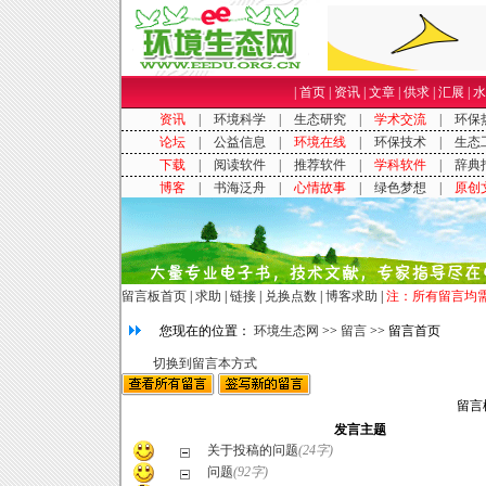
|
首页
|
资讯
|
文章
|
供求
|
汇展
|
水
留言板首页
|
求助
|
链接
|
兑换点数
|
博客求助
|
注：所有留言均
您现在的位置：
环境生态网
>>
留言
>> 留言首页
切换到留言本方式
留言
发言主题
关于投稿的问题
(24字)
问题
(92字)