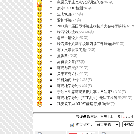
急需关于生态意识的调查问卷
(87字)
废水中COD检测
(51字)
生态恢复
(137字)
爱护环境
(75字)
2011第一届国际环境生物技术大会将于滨城
(181
绿石论坛流程
(27668字)
急寻一篇论文
(82字)
绿石第十八期军校第四场开课通知
(4986字)
有关文章发表问题
(12字)
点券数
(12字)
如何发文章
(27字)
环境与发展
(2103字)
关于研究方法
(30字)
资料如何上传？
(32字)
环境地学导论
(1109字)
宁波市生态环境数据共享，网站开张
(160字)
环境地学导论（PPT讲义）无法正常解压
(283字)
我安装了yaah5.0不能运行,求助
(90字)
共
260
条主题 首页 | 上一页 |
1
2
3
4
留言搜索：