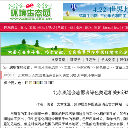
|
网站首页
|
资讯
|
文章
|
生活
|
NGO
|
考试
|
下载
|
图库
|
论坛
|
博客
|
Eteam
|
Ieco
|
产
|
文章首页
|
环境学
|
生态学
|
学术交流
|
环保
您现在的位置：
中国环境生态网
>>
文章
>>
环保宣教
>>
绿色视点
>> 文章正
北京奥运会志愿者绿色奥运相关知识培训 中国环境问题
…保护视力色：
北京奥运会志愿者绿色奥运相关知识
作者：佚名 文章来源：第29届奥林匹克运动会官方网站 
与所有的工业化国家一样，我国的环境污染问题是与工业化相伴而生的。50年
问题尚不突出，但生态恶化问题经历数千年的累积，已经积重难返。50年代后，
题初见端倪。但这时候污染范围仍局限于城市地区，污染的危害程度也较为有限。