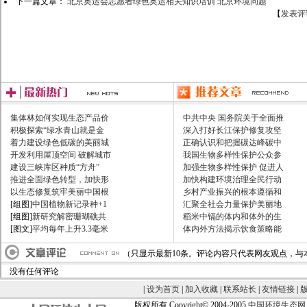
下一篇文章：
北京奥运会志愿者绿色奥运相关知识培训 北京环境问题
【
发表评
集体林如何实现生态产品价
中共中央 国务院关于全面推
积极探索“绿水青山就是金
深入打好长江保护修复攻坚
着力建设绿色低碳的美丽城
正确认识和把握碳达峰碳中
开发利用屋顶空间 破解城市
我国生物多样性保护公众参
建设三峡库区种质“方舟”
加强生物多样性保护 促进人
推进全面绿色转型，加快形
加快构建环境治理全民行动
以生态修复筑牢美丽中国根
乡村产业振兴的根本遵循和
[组图]
中国植物新记录种+1
汇聚全社会力量保护美丽地
[组图]
新研究解密珊瑚礁共
稻米中镉的体内和体外的生
[图文]
平均每年上升3.3毫米
体内外方法揭示饮食策略能
（只显示最新10条。评论内容只代表网友观点，与
没有任何评论
|
设为首页
|
加入收藏
|
联系站长
|
友情链接
|
版权所有 Copyright© 2004-2005
中国环境生态网