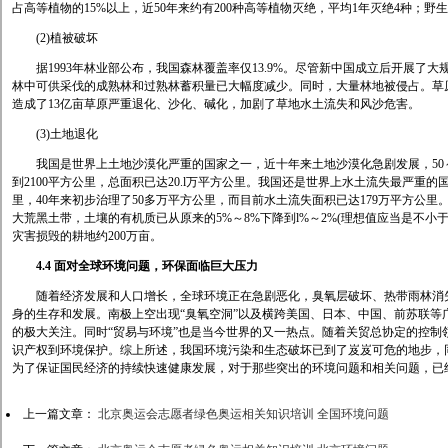
占高等植物的15%以上，近50年来约有200种高等植物灭绝，平均1年灭绝4种；野
(2)植被破坏
据1993年林业部公布，我国森林覆盖率仅13.9%。尽管新中国成立后开展了
林中可供采伐的成熟林和过熟林蓄积量已大幅度减少。同时，大量林地被侵占。草
造成了13亿亩草原严重退化、沙化、碱化，加剧了草地水土流失和风沙危害。
(3)土地退化
我国是世界上土地沙漠化严重的国家之一，近十年来土地沙漠化急剧发展，50～70
到2100平方公里，总面积已达20.l万平方公里。我国还是世界上水土流失最严重
里，40年来初步治理了50多万平方公里，而目前水土流失面积已达179万平方公
大荒黑土带，土壤的有机质已从原来的5%～8%下降到l%～2%(理想值应当是不小
灾害损毁的耕地约200万亩。
4.4 面对全球环境问题，环保面临巨大压力
随着经济发展和人口增长，全球环境正在急剧恶化，臭氧层破坏、热带雨林消失
身的生存和发展。南极上空出现“臭氧空洞”以及横跨美国、日本、中国、前苏联等
的极大关注。同时“贸易与环境”也是当今世界的又一热点。随着关贸总协定的控制
识产权到环境保护。综上所述，我国环境污染和生态破坏已到了岌岌可危的地步，
为了保证国民经济的持续快速健康发展，对于那些突出的环境问题和相关问题，已
上一篇文章：
北京奥运会志愿者绿色奥运相关知识培训 全国环境问题