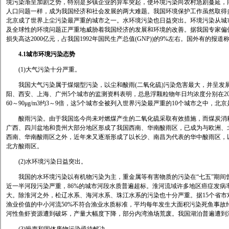
境污染渐呈加剧之势，特别是乡镇企业的异军突起，使环境污染向农村急剧蔓延，
人口问题一样，成为我国经济和社会发展的两大难题。我国环境保护工作虽然取得
北京成了世界上尘污染最严重的城市之一。水环境污染也日益突出。环境污染从城
及全球性的环境问题正严重地威胁着我国经济的发展和环境的改善。据我国专家偏
损失高达2000亿元，占我国1992年国民生产总值(GNP))的9%左右。国外有的报
4.1城市环境污染态势
(1)大气污染十分严重。
我国大气污染属于煤烟型污染，以尘和酸雨(二氧化硫)污染危害最大，并呈发
阳、西安、上海、广州5个城市的监测资料表明，总悬浮颗粒物年日均浓度分别在200～5
60～90μg/m3约3～9倍，这5个城市全被列入世界污染最严重的10个城市之中，
酸雨污染。由于我国迄今尚未对燃煤产生的二氧化硫采取有效措施，而煤炭消耗
广西、四川盆地和贵州大部分地区形成了我国西南、华南酸雨区，已成为与欧洲、
西南、华南酸雨区之外，近年来又逐渐形成了以长沙、南昌为代表的华中酸雨区，
北方酸雨区。
(2)水环境污染日益突出。
我国的水环境污染以有机物污染为主，重金属等有害物质的污染在“七五”期间
近一半河段污染严重，86%的城市河段水质普遍超标。淮河流域许多地区癌症发病率
大。除淮河之外，松辽水系、海河水系、珠江水系的污染也十分严重。据15个省市对
渔业价值的中小河流50%不符合渔业水质标准，平均每年发生大面积污染死鱼事故约
河性鱼虾资源遭到破坏，产量大幅度下降，部分内湾渔场荒废。我国湖泊普遍遭到