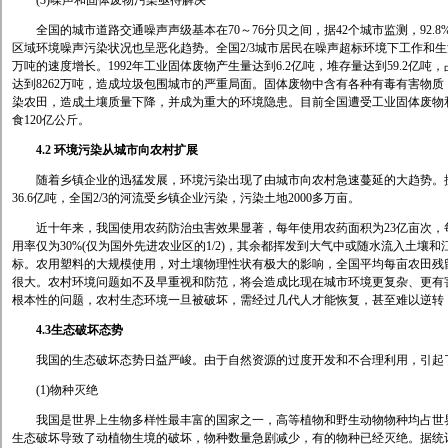
(3)噪声和固体废物污染亟待解决
全国的城市道路交通噪声声级基本在70～76分贝之间，据42个城市监测，92.
区域环境噪声污染状况也呈恶化趋势。全国2/3城市居民在噪声超标环境下工作和生
万吨的速度增长。1992年工业固体废物产生量达到6.2亿吨，堆存量达到59.2亿吨，
达到8262万吨，造成垃圾包围城市的严重局面。固体废物中含有各种有毒有害物
染农田，造成土壤质量下降，并成为重大的环境隐患。目前全国遭受工业固体废物和
食120亿公斤。
4.2 环境污染从城市向农村扩展
随着乡镇企业的迅猛发展，环境污染出现了由城市向农村急速蔓延的大趋势。据调查
36.6亿吨，全国2/3的河流受乡镇企业污染，污染土地2000多万亩。
近十年来，我国使用农药防治虫害效果显著，每年使用农药面积为23亿亩次，每年
用率仅为30%(仅为国外先进农业区的1/2)，其余都挥发到大气中或随水流入土
标。农用塑料的大规模使用，对土壤物理性状有极大的影响，全国平均每亩农田残留地
很大。农村环境问题如不及早重视和防范，将会造成比现在城市环境更复杂、更有
根本性的问题，农村生态环境一旦被破坏，需经过几代人才能恢复，甚至难以逆转
4.3生态破坏态势
我国的生态破坏态势日益严峻。由于自然资源的过度开发和不合理利用，引起了
(1)物种灭绝
我国是世界上生物多样性最丰富的国家之一，高等植物和野生动物物种均占世界的
生态破坏导致了动植物生境的破坏，物种数量急剧减少，有的物种已经灭绝。据统计