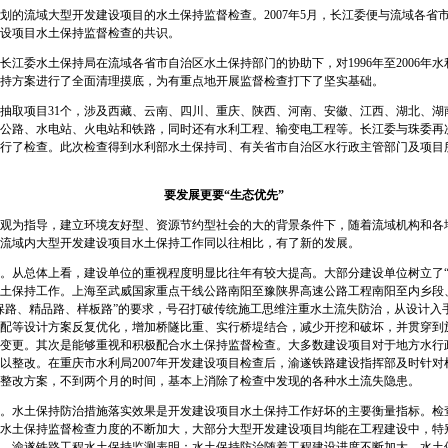
流域大型开发建设项目的水土保持监督检查。2007年5月，长江委便与流域各省
设项目水土保持监督检查的共识。
委水土保持局在流域各省市自治区水土保持部门的协助下，对1996年至2006年水利
持方案进行了全面清理摸底，为有重点地开展监督检查打下了坚实基础。
抽取项目31个，涉及西藏、云南、四川、重庆、陕西、河南、安徽、江西、湖北、湖南
公路、水电站、火电站和铁路，同时还有水利工程、输变电工程等。长江委与珠委再
行了检查。此次检查得到水利部水土保持司、有关省市自治区水行政主管部门及项目
要发展更要“生态优先”
为指导，建立环境友好型、资源节约型社会的大的背景条件下，随着流域机构和各
流域内大型开发建设项目水土保持工作同以往相比，有了新的发展。
从总体上看，建设单位的重视程度明显比往年有较大提高。大部分建设单位树立了“
土保持工作。上海至武威国家重点干线公路南阳至豫陕界高速公路工程南阳至内乡段
保路、精品路、样板路”的要求，号召打破传统施工思维注重水土流失防治，从设计入
配等设计方案反复优化，增加桥隧比重、实行桥堤结合，减少开挖和破坏，并贯穿到
变更。其次是能够重视和积极配合水土保持监督检查。大多数建设项目对于地方水行
以整改。在重庆市水利局2007年开发建设项目检查后，渝遂铁路建设指挥部及时针
了整改方案，不到两个月的时间，基本上消除了检查中发现的各种水土流失隐患。
水土保持防治措施落实效果是开发建设项目水土保持工作好坏的主要衡量指标。检
水土保持监督检查力度的不断加大，大部分大型开发建设项目均能在工程建设中，特
、渝遂铁路工程水土保持监测表明：水土保持防治随着工程建设进度不断加大，水土