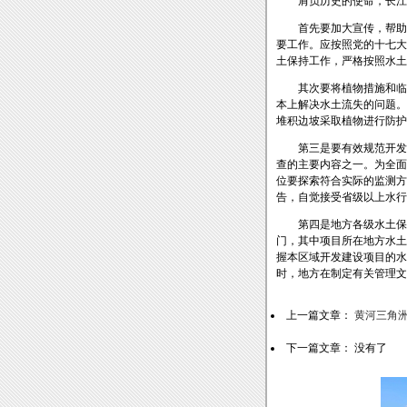
肩负历史的使命，长江流
首先要加大宣传，帮助开
要工作。应按照党的十七大
土保持工作，严格按照水土
其次要将植物措施和临时
本上解决水土流失的问题。
堆积边坡采取植物进行防护
第三是要有效规范开发建
查的主要内容之一。为全面
位要探索符合实际的监测方
告，自觉接受省级以上水行
第四是地方各级水土保持
门，其中项目所在地方水土
握本区域开发建设项目的水
时，地方在制定有关管理文
上一篇文章：
黄河三角
下一篇文章： 没有了