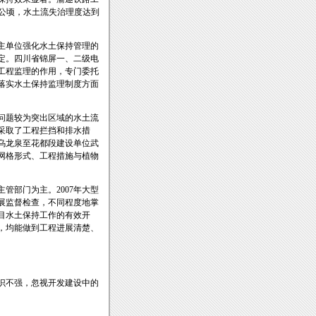
5.3公顷，水土流失治理度达到
主单位强化水土保持管理的
定。四川省锦屏一、二级电
工程监理的作用，专门委托
落实水土保持监理制度方面
问题较为突出区域的水土流
采取了工程拦挡和排水措
乌龙泉至花都段建设单位武
网格形式、工程措施与植物
部门为主。2007年大型
展监督检查，不同程度地掌
目水土保持工作的有效开
，均能做到工程进展清楚、
识不强，忽视开发建设中的