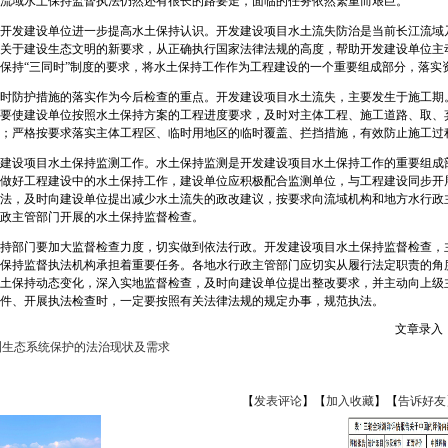
域水土保持监督执法仍然还有很长的路要走，面临的任务依然繁重而艰巨。
发建设单位进一步提高水土保持认识。开发建设项目水土流失防治是当前长江流域
关于建设生态文明的新要求，从正确执行国家法律法规的高度，帮助开发建设单位主
保持“三同时”制度的要求，将水土保持工作作为工程建设的一个重要组成部分，落实
防护措施的落实作为今后检查的重点。开发建设项目水土流失，主要发生于施工期
要使建设单位按照水土保持方案的工程进度要求，及时对主体工程、施工道路、取、
；严格按要求落实主体工程区、临时用地区的临时覆盖、拦挡措施，有效防止施工过
设项目水土保持监测工作。水土保持监测是开发建设项目水土保持工作的重要组成
做好工程建设中的水土保持工作，建设单位应积极配合监测单位，与工程建设同步开
法，及时向建设单位提出减少水土流失的政改建议，按要求向流域机构和地方水行政
政主管部门开展的水土保持监督检查。
部门要加大监督检查力度，切实做到依法行政。开发建设项目水土保持监督检查，
保持监督执法机构承担着重要任务。各地水行政主管部门应切实从履行法定职责的角
土保持动态变化，深入实地监督检查，及时向建设单位提出整改要求，并主动向上级
件、开展执法检查时，一定要按照有关法律法规的规定办事，规范执法。
文章录入：a
洲生态系统保护的法治现状及需求
【
发表评论
】【
加入收藏
】【
告诉好友