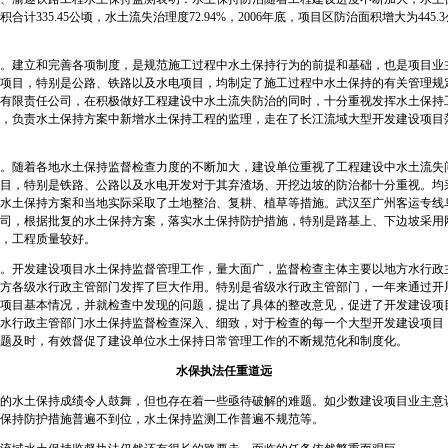
积合计335.45公顷，水土流失治理度72.94%，2006年底，项目区防治面积增大为44
建立和完善各项制度，是规范施工过程中水土保持行为的前提和基础，也是项目业
项目，特别是公路、铁路以及水电项目，均制定了施工过程中水土保持的有关管理规
有限责任公司，在积极做好工程建设中水土流失防治的同时，十分重视发挥水土保持
，负责水土保持方案中新增水土保持工程的监理，走在了长江流域大型开发建设项目
随着各地水土保持监督检查力度的不断加大，建设单位重视了工程建设中水土流失
目，特别是铁路、公路以及水电开发对于其弃渣场、开挖边坡的防治都十分重视。均
水土保持方案和当地实际采取了土地整治、复耕、植草等措施。武汉至广州客运专线
司，根据批复的水土保持方案，落实水土保持防护措施，特别是路基上、下边坡采用
，工程质量较好。
发建设项目水土保持监督管理工作，量大面广，监督检查主体主要以地方水行政主管
方各级水行政主管部门发挥了巨大作用。特别是省级水行政主管部门，一年来通过开
项目基本情况，并就检查中发现的问题，提出了具体的整改意见，促进了开发建设项
水行政主管部门水土保持监督检查深入、细致，对于检查的每一个大型开发建设项目
题及时，有效督促了建设单位水土保持日常管理工作的不断规范化和制度化。
水保执法任重道远
水土保持成绩令人鼓舞，但也存在着一些亟待破解的难题。如少数建设项目业主意
保持防护措施普遍不到位，水土保持监测工作普遍不规范等。