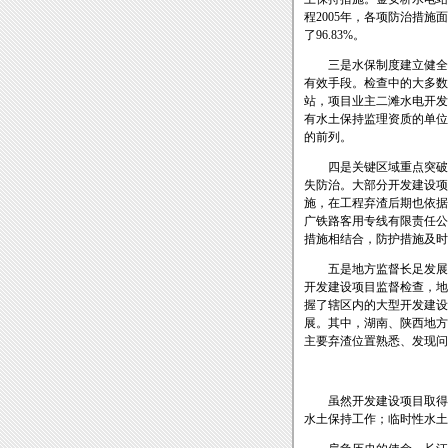
程2005年，各项防治措施面
了96.83%。
三是水保制度建立健全。
有效手段。检查中的大多数
站，项目业主二滩水电开发
有水土保持监理资质的单位
的前列。
四是关键区域重点突破。
失防治。大部分开发建设项
施，在工程弃渣后期也依据
广铁路客用专线有限责任公
措施相结合，防护措施及时
五是地方监督长足发展。开
开发建设项目监督检查，地
握了辖区内的大型开发建设
展。其中，湖南、陕西地方
主要弃渣位置熟悉、发现问
虽然开发建设项目取得的
水土保持工作；临时性水土