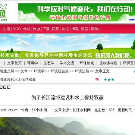
求
|
生活
|
NGO
|
考试
|
旅游
|
下载
|
图库
|
论坛
|
博客
|
留言
|
帮助
|
|
文章首页
|
环境学
|
生态学
|
学术交流
|
环保热点
|
生物多样性
|
环保宣
境生态网
>>
文章
>>
环境学
>>
环境社会篇
>>
环境法苑
>> 文章正文
域建设和水土保持双赢
热
★★★
为了长江流域建设和水土保持双赢
/www.eedu.org.cn 作者：张小林 蒲… 文章来源：长江水利网 点击数：
685 更新时间：20