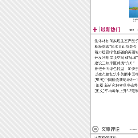
《群
集体林如何实现生态产品
积极探索“绿水青山就是金
着力建设绿色低碳的美丽
开发利用屋顶空间 破解城
建设三峡库区种质“方舟”
推进全面绿色转型，加快
以生态修复筑牢美丽中国
[组图]
中国植物新记录种+1
[组图]
新研究解密珊瑚礁共
[图文]
平均每年上升3.3毫
没有任何评论