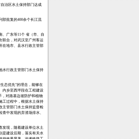
市自治区水土保持部门达成
部批复的400余个长江流
、广东等11个 省（市、自
次联合，对武汉至广州客运
所在地市、县水行政主管部
地水行政主管部门水土保持
生态优先”的理念，能够在
、内乡至西坪段在工程建设
手，对路基边坡防护和植物
施工过程中，根据水土保持
政主管部门水土保持监督检
对检查中发现的弃渣场排水、
查发现，随着建设单位水土
别是建设后期，落实有关水
保持效果显著。渝遂铁路工