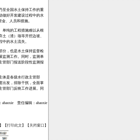
乃至全国水土保持工作的重
动做好开发建设过程中的水
资金、人员和措施。
。单纯的工程措施难以从根
弃土（渣）场等开挖边坡、
程中的水土流失。
部分，也是水土保持监督检
展监测工作。同时，监测单
主管部门报送阶段性监测报
主体是各级水行政主管部
度出发，排除干扰，全面掌
主管部门反映工作进展。同
haoxie 责任编辑：ahaoxie
】【
打印此文
】【
关闭窗口
】