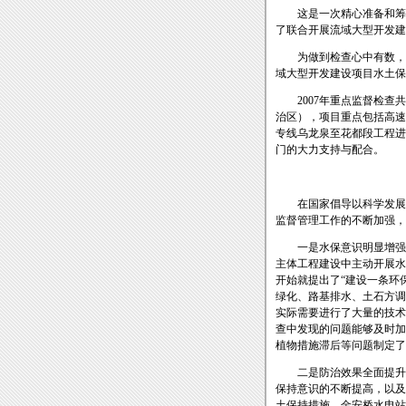
这是一次精心准备和筹划的
了联合开展流域大型开发建
为做到检查心中有数，长江
域大型开发建设项目水土保
2007年重点监督检查共
治区），项目重点包括高速
专线乌龙泉至花都段工程进
门的大力支持与配合。
在国家倡导以科学发展观
监督管理工作的不断加强，
一是水保意识明显增强。
主体工程建设中主动开展水
开始就提出了“建设一条环
绿化、路基排水、土石方调
实际需要进行了大量的技术
查中发现的问题能够及时加
植物措施滞后等问题制定
二是防治效果全面提升。
保持意识的不断提高，以及
土保持措施。金安桥水电站