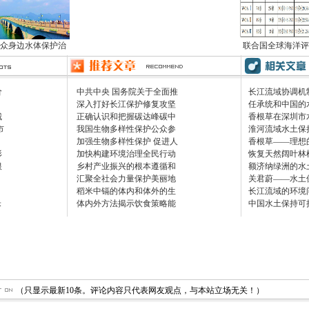
众身边水体保护治
联合国全球海洋评
价
中共中央 国务院关于全面推
长江流域协调机
深入打好长江保护修复攻坚
任承统和中国的
城
正确认识和把握碳达峰碳中
香根草在深圳市
市
我国生物多样性保护公众参
淮河流域水土保
加强生物多样性保护 促进人
香根草——理想
形
加快构建环境治理全民行动
恢复天然阔叶林
根
乡村产业振兴的根本遵循和
额济纳绿洲的水
汇聚全社会力量保护美丽地
关君蔚——水土
稻米中镉的体内和体外的生
长江流域的环境
米
体内外方法揭示饮食策略能
中国水土保持可
（只显示最新10条。评论内容只代表网友观点，与本站立场无关！）