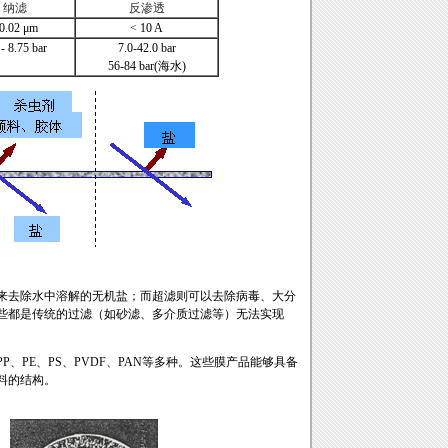
纳滤
反渗透
0.02 μm
< 10 A
 - 8.75 bar
7.0-42.0 bar
56-84 bar(海水)
去除水中溶解的无机盐；而超滤则可以去除病毒、大分
些都是传统的过滤（如砂滤、多介质过滤等）无法实现
E、PS、PVDF、PAN等多种。这些膜产品能够具备
料的结构。