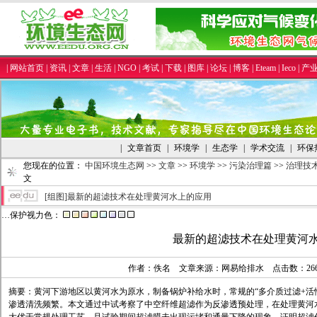
|
网站首页
|
资讯
|
文章
|
生活
|
NGO
|
考试
|
下载
|
图库
|
论坛
|
博客
|
Eteam
|
Ieco
|
产
|
文章首页
|
环境学
|
生态学
|
学术交流
|
环保
您现在的位置：
中国环境生态网
>>
文章
>>
环境学
>>
污染治理篇
>>
治理技
文
[组图]
最新的超滤技术在处理黄河水上的应用
…保护视力色：
最新的超滤技术在处理黄河
作者：佚名 文章来源：网易给排水 点击数：
2
摘要：黄河下游地区以黄河水为原水，制备锅炉补给水时，常规的“多介质过滤+活
渗透清洗频繁。本文通过中试考察了中空纤维超滤作为反渗透预处理，在处理黄河