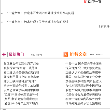
[1]
[2]
下一页
上一篇文章：
住宅小区生活污水处理技术开发与问题
下一篇文章：
污水处理：关于水环境安危的探讨
【
发表评
集体林如何实现生态产品价
中共中央 国务院关于全面推
积极探索“绿水青山就是金
深入打好长江保护修复攻坚
着力建设绿色低碳的美丽城
正确认识和把握碳达峰碳中
开发利用屋顶空间 破解城市
我国生物多样性保护公众参
建设三峡库区种质“方舟”
加强生物多样性保护 促进人
推进全面绿色转型，加快形
加快构建环境治理全民行动
以生态修复筑牢美丽中国根
乡村产业振兴的根本遵循和
[组图]
中国植物新记录种+1
汇聚全社会力量保护美丽地
[组图]
新研究解密珊瑚礁共
稻米中镉的体内和体外的生
[图文]
平均每年上升3.3毫米
体内外方法揭示饮食策略能