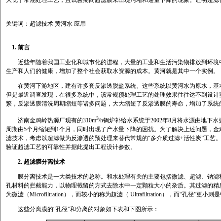
大优于常规处理工艺，且试验期间超滤膜未出现污堵和通量下降的现象。证明超滤
关键词：超滤技术 黄河水 应用
1.
前言
近些年随着我国工业化和城市化的进程，大量的工业和生活污染物排放到环境中
生产和人们的健康，增加了整个社会获取水资源的成本。黄河就是其中一个实例。
在黄河下游地区，建有许多套反渗透脱盐系统。这些系统以黄河水为原水，基本上
但是最近调查发现，在很多系统中，该常规预处理工艺的处理效果往往达不到设计要
繁，
反渗透膜
清洗周期缩短等诸多问题，大大缩短了
反渗透膜
的寿命，增加了系统
3
济南金鸡岭热源厂现有的310m
/h锅炉补给水系统于2002年8月将水源由地
周期由5个月缩短到1个月，同时出现了产水量下降的困扰。为了解决上述问题，
滤技术，考虑以超滤做为反渗透的预处理来替代常规的“多介质过滤+活性炭”工艺
验证超滤工艺的可靠性并据此提出工程设计参数。
2.
超滤膜分离技术
膜分离技术是一大类技术的总称。和水处理有关的主要包括微滤、超滤、钠滤和
孔材料的拦截能力，以物理截留的方式去除水中一定颗粒大小的杂质。其过滤的精
为微滤（Microfiltration），而较小的称为超滤（ Ultrafiltration），而“孔径”
这些分离膜的“孔径”和分离的对象如下表和下图所示：