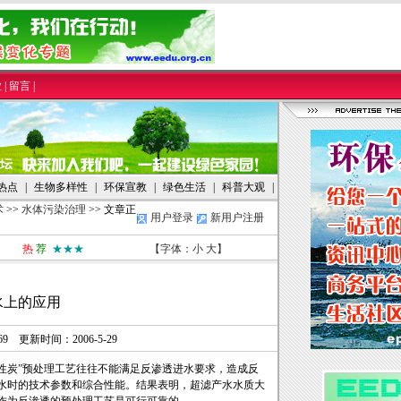
业
|
留言
|
热点
|
生物多样性
|
环保宣教
|
绿色生活
|
科普大观
|
术
>>
水体污染治理
>> 文章正
用户登录
新用户注册
热
荐
★★★
【字体：
小
大
】
水上的应用
669 更新时间：2006-5-29
性炭”预处理工艺往往不能满足反渗透进水要求，造成反
水时的技术参数和综合性能。结果表明，超滤产水水质大