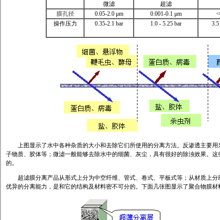
微滤
超滤
膜孔径
0.05-2.0 μm
0.001-0.1 μm
<
操作压力
0.35-2.1 bar
1.0 - 5.25 bar
3.5
上图显示了水中各种杂质的大小和去除它们所使用的分离方法。反渗透主要用来
子物质、胶体等；微滤一般能够去除水中的细菌、灰尘，具有很好的除浊效果。这
的。
超滤膜分离产品从形式上分为中空纤维、管式、卷式、平板式等；从材质上分PP、P
优异的分离能力，是和它的结构及材料密不可分的。下面几张图显示了聚合物膜材