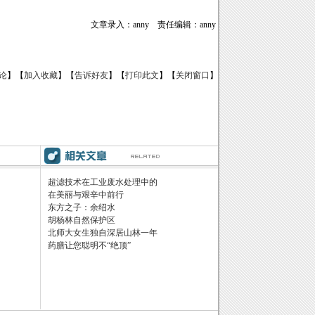
文章录入：anny 责任编辑：anny
论
】【
加入收藏
】【
告诉好友
】【
打印此文
】【
关闭窗口
】
超滤技术在工业废水处理中的
在美丽与艰辛中前行
东方之子：余绍水
胡杨林自然保护区
北师大女生独自深居山林一年
药膳让您聪明不“绝顶”