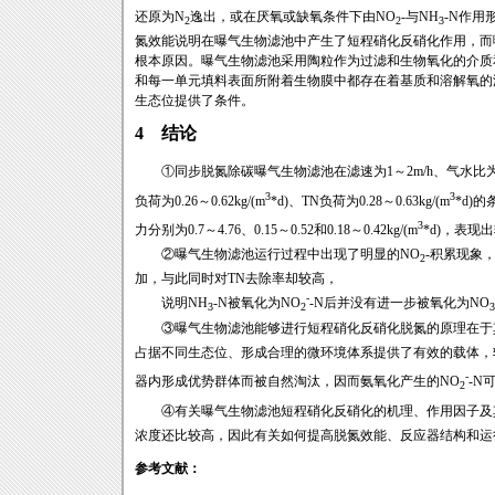
还原为N
逸出，或在厌氧或缺氧条件下由NO
-与NH
-N作用
2
2
3
氮效能说明在曝气生物滤池中产生了短程硝化反硝化作用，而
根本原因。曝气生物滤池采用陶粒作为过滤和生物氧化的介质
和每一单元填料表面所附着生物膜中都存在着基质和溶解氧的
生态位提供了条件。
4 结论
①同步脱氮除碳曝气生物滤池在滤速为1～2m/h、气水比为(1～3)∶1
3
3
负荷为0.26～0.62kg/(m
*d)、TN负荷为0.28～0.63kg/(m
*d)
3
力分别为0.7～4.76、0.15～0.52和0.18～0.42kg/(m
*d)，表
②曝气生物滤池运行过程中出现了明显的NO
-积累现象
2
加，与此同时对TN去除率却较高，
-
说明NH
-N被氧化为NO
-N后并没有进一步被氧化为NO
3
2
3
③曝气生物滤池能够进行短程硝化反硝化脱氮的原理在于其
占据不同生态位、形成合理的微环境体系提供了有效的载体，
-
器内形成优势群体而被自然淘汰，因而氨氧化产生的NO
-N
2
④有关曝气生物滤池短程硝化反硝化的机理、作用因子及其
浓度还比较高，因此有关如何提高脱氮效能、反应器结构和运
参考文献：