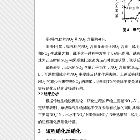
图4曝气处的NO
-和NO
-含量的变化
2
3
由图4可知，曝气处的NO
-含量显著高于NO
-含量，说
2
3
和NO
-生成量之和，说明这一过程中发生了反硝化作用。试
2
速为2m/h时的NO
-积累现象比滤速为1m/h时更加明显，说明
2
试验表明，出水的NO
-含量几乎为零，NO
-含量在10mg
3
2
L，可以推测减少的NO
-主要经反硝化作用去除。上述试验结
2
NO
-的减少并未带来NO
-的增加，说明对TN的去除主要是通
2
3
短程硝化反硝化途径进行的。
2.2 结果分析
-
根据传统生物脱氮理论，硝化过程的产物主要是NO
-N
3
定结果表明，单级曝气生物滤池不仅在去除有机物的同时具有
-
-
-
主要是NO
-N，出水中NO
-N降低而NO
-N未见增加，说明
2
2
3
的短程硝化反硝化特征。
3 短程硝化反硝化