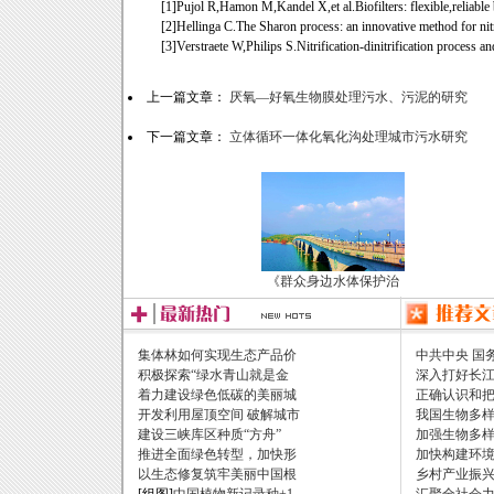
[1]Pujol R,Hamon M,Kandel X,et al.Biofilters: flexible,reliable b
[2]Hellinga C.The Sharon process: an innovative method for nit
[3]Verstraete W,Philips S.Nitrification-dinitrification process an
上一篇文章：
厌氧—好氧生物膜处理污水、污泥的研究
下一篇文章：
立体循环一体化氧化沟处理城市污水研究
《群众身边水体保护治
集体林如何实现生态产品价
中共中央 国
积极探索“绿水青山就是金
深入打好长
着力建设绿色低碳的美丽城
正确认识和
开发利用屋顶空间 破解城市
我国生物多
建设三峡库区种质“方舟”
加强生物多样
推进全面绿色转型，加快形
加快构建环
以生态修复筑牢美丽中国根
乡村产业振