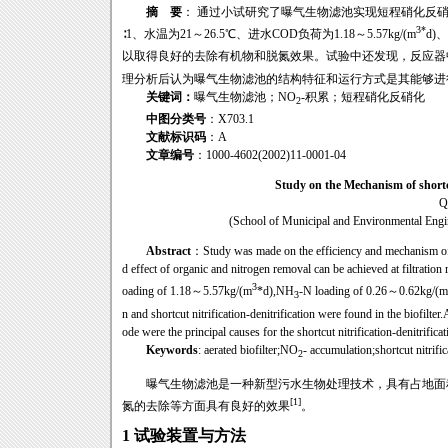
摘 要
： 通过小试研究了曝气生物滤池实现短程硝化反硝
3*
∶1、水温为21～26.5℃、进水COD负荷为1.18～5.57kg/(m
d)
以取得良好的去除有机物和脱氮效果。试验中还发现，反应器
理分析后认为曝气生物滤池的结构特征和运行方式是其能够进
关键词：
曝气生物滤池；NO
-积累；短程硝化反硝化
2
中图分类号
：X703.1
文献标识码
：A
文章编号
：1000-4602(2002)11-0001-04
Study on the Mechanism of shortcut
Q
(School of Municipal and Environmental Engi
Abstract
：Study was made on the efficiency and mechanism of shor
d effect of organic and nitrogen removal can be achieved at filtrati
3
oading of 1.18～5.57kg/(m
*d),NH
-N loading of 0.26～0.62kg/(m
3
n and shortcut nitrification-denitrification were found in the biofilte
ode were the principal causes for the shortcut nitrification-denitrificati
Keywords
: aerated biofilter;NO
- accumulation;shortcut nitrific
2
曝气生物滤池是一种新型污水生物处理技术，具有占地面积
[1]
氮的去除等方面具有良好的效果
。
1 试验装置与方法