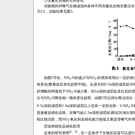
①含氮化合物的空间变化
试验期间对曝气生物滤池内各种不同含氮化合物含量沿水流方
为3∶1，试验结果见图5。
由图5可知，NH
-N的减少与NO
-的增加表现出一定的相
3
2
有变化(数量低且变化趋势平稳)。从进水到0.7m深的滤层处NH
的增幅却明显低于NH
-N减少量；到1m深的滤层处及往后的
3
出与NH
-N降低相一致的变化趋势。由图5可以得出两点结论：
3
0.7m深的滤层和1.3m深的滤层以上也有一定的去除；b.NH
-
3
直接被反硝化去除。在曝气处(1.3m深的滤层处)附近区域出现
程比较活跃，而NO
-氧化和反硝化能力较低主要是受曝气作
2
②短程硝化反硝化机理
[2、3]
近来的研究表明
，在一定条件下生物反应器可以进行