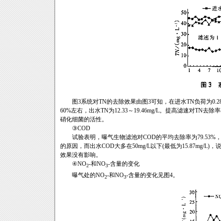
图3系统对TN的去除效果由图3可知，在进水TN负荷为0.28～0.
60%左右，出水TN为12.33～19.46mg/L。提高滤速
硝化细菌的活性。
③COD
试验表明，曝气生物滤池对COD的平均去除率为79.53%，
的原因，而出水COD大多在50mg/L以下(最低为15.87mg/
效果没有影响。
④NO
-和NO
-含量的变化
2
3
曝气处的NO
-和NO
-含量的变化见图4。
2
3