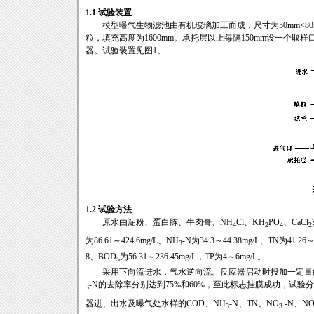
1.1 试验装置
模型曝气生物滤池由有机玻璃加工而成，尺寸为50mm×80mm
粒，填充高度为1600mm。承托层以上每隔150mm设一个取
器。试验装置见图1。
1.2 试验方法
原水由淀粉、蛋白胨、牛肉膏、NH
Cl、KH
PO
、CaCl
4
2
4
2
为86.61～424.6mg/L、NH
-N为34.3～44.38mg/L、TN为41.26～
3
8、BOD
为56.31～236.45mg/L，TP为4～6mg/L。
5
采用下向流进水，气水逆向流。反应器启动时投加一定量的消
-N的去除率分别达到75%和60%，至此标志挂膜成功，试验分别
3
-
器进、出水及曝气处水样的COD、NH
-N、TN、NO
-N、N
3
3