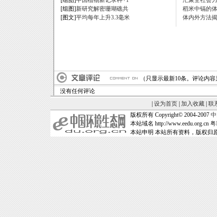
[组图]
中国植物新记录种+1
汇聚全社会
[组图]
新研究解密珊瑚礁共
稻米中镉的
[图文]
平均每年上升3.3毫米
体内外方法
（只显示最新10条。评论内
没有任何评论
|
设为首页
|
加入收藏
|
联
版权所有 Copyright© 2004-2007
中
本站域名 http://www.eedu.org.cn
粤
本站申明 本站所有资料，版权归