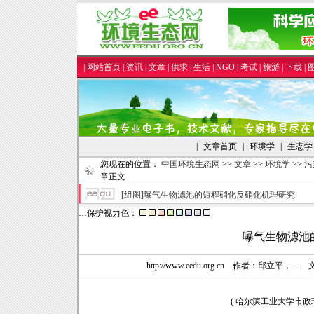
|
网站首页
|
资讯
|
文章
|
供求
|
生活
|
NGO
|
考试
|
旅游
|
下载
|
|
文章首页
|
环境学
|
生态学
您现在的位置：
中国环境生态网
>>
文章
>>
环境学
>>
污
章正文
[组图]
曝气生物滤池的短程硝化反硝化机理研究
…保护视力色：
曝气生物滤池
http://www.eedu.org.cn 作者：邱
( 哈尔滨工业大学市政