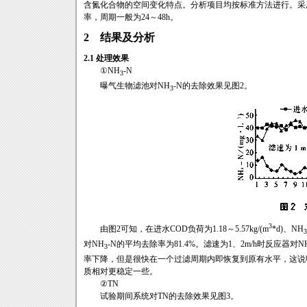
含氮化合物的空间变化特点。分析项目均按标准方法进行。采
率，周期一般为24～48h。
2 结果及分析
2.1 处理效果
①NH
-N
3
曝气生物滤池对NH
-N的去除效果见图2。
3
3
由图2可知，在进水COD负荷为1.18～5.57kg/(m
*d)、NH
3
对NH
-N的平均去除率为81.4%。滤速为1、2m/h时反应器对N
3
率下降，但是很快在一个过滤周期内即恢复到原有水平，这说
质相对更稳定一些。
②TN
试验期间系统对TN的去除效果见图3。