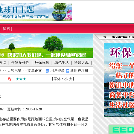
业
|
留言
|
热点
|
生物多样性
|
环保宣教
|
绿色生活
|
科普大观
|
理
>>
大气污染
>> 文章正文
用户登录
新用户注册
热
★★★
【字体：
小
大
】
存
482 更新时间：2005-11-28
存起重要作用的是距地面12公里以内的空气层，也就是
这三种气体约占空气总量99.94%，其它气体总和不到千分之