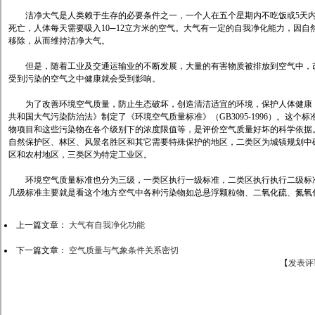
洁净大气是人类赖于生存的必要条件之一，一个人在五个星期内不吃饭或5天内
死亡，人体每天需要吸入10─12立方米的空气。大气有一定的自我净化能力，因
移除，从而维持洁净大气。
但是，随着工业及交通运输业的不断发展，大量的有害物质被排放到空气中，改
受到污染的空气之中健康就会受到影响。
为了改善环境空气质量，防止生态破坏，创造清洁适宜的环境，保护人体健康，
共和国大气污染防治法》制定了《环境空气质量标准》（GB3095-1996）。这
物项目和这些污染物在各个级别下的浓度限值等，是评价空气质量好坏的科学依据
自然保护区、林区、风景名胜区和其它需要特殊保护的地区，二类区为城镇规划中
区和农村地区，三类区为特定工业区。
环境空气质量标准也分为三级，一类区执行一级标准，二类区执行执行二级标准
几级标准主要就是看这个地方空气中各种污染物如总悬浮颗粒物、二氧化硫、氮氧
上一篇文章：
大气有自我净化功能
下一篇文章：
空气质量与气象条件关系密切
【
发表评