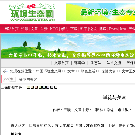
|
网站首页
|
资讯
|
文章
|
生活
|
NGO
|
考试
|
下载
|
图库
|
论坛
|
博客
|
Eteam
|
Ieco
|
产
|
文章首页
|
环境学
|
生态学
|
学术交流
|
环保
您现在的位置：
中国环境生态网
>>
文章
>>
绿色生活
>>
保健饮食
>> 文章正
鲜花与美容
…保护视力色：
鲜花与美容
作者：严巍 文章来源：《园林》杂志 点击数：
1
古人认为，自然界的鲜花，为“天地精灵”所聚，才得此多妍。于是，便有了“貌
桃花丸