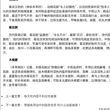
秦末汉初的《神农本草经》，说桃花能“令人好颜色”，尔后的医籍对其“悦泽人
出的生物甙和植物激素，有抑制血凝和促进血液循环的特殊作用。中医认为，桃花
美容，最适于肝气不舒、血行不畅所致的面目灰黯无华者；又因其能行血，故对面
是，于春晨取初开桃花。烘干研末，过筛兑蜜为丸，早晚各服6克。据载，此丸对
菊花粥
历代医籍记载，菊花能“益颜色”，“令头不白”，服菊“百日，身轻润泽”。清代
颜色”。现代药理研究，菊花含挥发性精油和菊色素，可增强毛细血管的张力。中
旺、眼赤多眵者美容，常服可使华发转青，眼睛清澈有神。菊花粥的制作方法是，霜
粥，成后，加10～15克菊花粉，再沸即可取用。据临床观察，此粥还具有醒脑、
方。
木槿蜜
《本草纲目》记载，木槿花能治“肿瘤疥癣”。中医临床时，常用以清热解毒，
肌肤、促进表皮细胞增生。故木槿蜜对湿热内蕴所致的面疮、面癣，以及湿热上攻
是，盛夏取白色木槿花若干，急捣如泥，加冷开水搅和，绢滤绞汁，再与上等白蜜
开水服。对长有粉刺、痤疮及面癣者，可取未兑蜜的木槿蜜汁擦敷，以增强疗效。
质，故常服可防癌。
上一篇文章：
每天吃鸡蛋不利女性健康
下一篇文章：
警惕食用油中的隐形危害 吃什么油最健康？
【
发表评