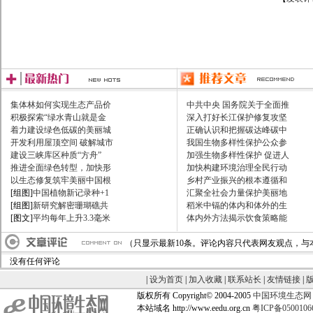
集体林如何实现生态产品价
中共中央 国务院关于全面推
积极探索“绿水青山就是金
深入打好长江保护修复攻坚
着力建设绿色低碳的美丽城
正确认识和把握碳达峰碳中
开发利用屋顶空间 破解城市
我国生物多样性保护公众参
建设三峡库区种质“方舟”
加强生物多样性保护 促进人
推进全面绿色转型，加快形
加快构建环境治理全民行动
以生态修复筑牢美丽中国根
乡村产业振兴的根本遵循和
[组图]
中国植物新记录种+1
汇聚全社会力量保护美丽地
[组图]
新研究解密珊瑚礁共
稻米中镉的体内和体外的生
[图文]
平均每年上升3.3毫米
体内外方法揭示饮食策略能
（只显示最新10条。评论内容只代表网友观点，与
没有任何评论
|
设为首页
|
加入收藏
|
联系站长
|
友情链接
|
版权所有 Copyright© 2004-2005
中国环境生态网
本站域名 http://www.eedu.org.cn
粤ICP备050010