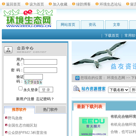
返回首页
设为首页
加入收藏
绿韵博客
环境生态论坛
留
网站首页
资讯
文章
|
下载首页
|
常用软
您现在的位置：
环境生态网
>>
下
最新下载列表
推荐软件
热门软件
有机化合物环境数
野鸟急救
有机化合物环境
全国生态功能区划
合物，也可以利
公众防护PM2.5科普宣传