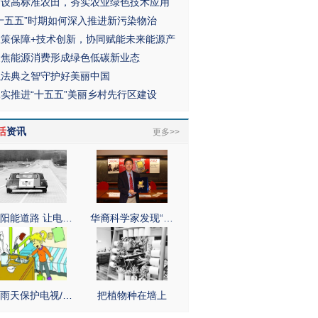
建设高标准农田，夯实农业绿色技术应用
“十五五”时期如何深入推进新污染物治
政策保障+技术创新，协同赋能未来能源产
聚焦能源消费形成绿色低碳新业态
以法典之智守护好美丽中国
扎实推进“十五五”美丽乡村先行区建设
活
资讯
更多>>
阳能道路 让电…
华裔科学家发现“…
雨天保护电视/…
把植物种在墙上