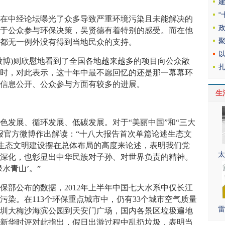
中经论坛曝光了众多导致严重环境污染且未能解决的
对于公众参与环保决策，吴贤德有着特别的感受。而在他
程都无一例外没有得到当地民众的支持。
博)则欣慰地看到了全国各地越来越多的项目向公众敞
访时，对此表示，这十年中最不愿回忆的还是那一幕幕环
在信息公开、公众参与方面有较多的进展。
生
发展、循环发展、低碳发展。对于“美丽中国”和“三大
报官方微博作出解读：“十八大报告首次单篇论述生态文
把生态文明建设摆在总体布局的高度来论述，表明我们党
太
的深化，也彰显出中华民族对子孙、对世界负责的精神。
水青山’。”
部公布的数据，2012年上半年中国七大水系中仅长江
污染。在113个环保重点城市中，仍有33个城市空气质量
雷
从深圳大梅沙海滨公园到天安门广场，国内各景区垃圾遍地
，新华时评对此指出，假日出游过程中乱扔垃圾，表明当