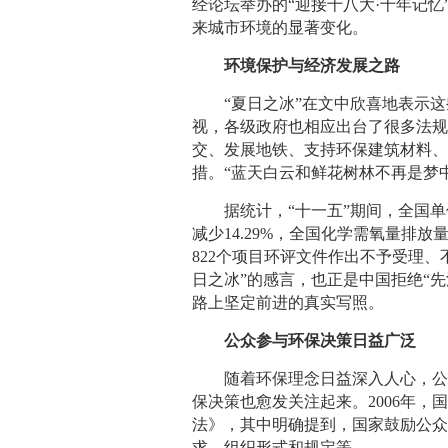
经论坛举办的“迎接十八大·十年记忆
来城市环境的显著变化。
环境保护与经济发展之路
“夏日之冰”在文中欣喜地表示这
视，各级政府也相应出台了很多法
交、发展地铁、支持环保建筑材料
措。“蓝天白云和鲜花树林不再是梦
据统计，“十一五”期间，全国单位G
减少14.29%，全国化学需氧量排放量
822个项目环评文件作出不予受理、
日之冰”的感言，也正是中国拒绝“先
路上坚定前进的真实写照。
公众参与环保决策日益广泛
随着环保理念日益深入人心，公众
保决策也愈发关注起来。2006年
法》，其中明确提到，国家鼓励公
求、组织形式和规定等。