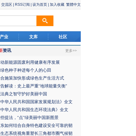
交流区
|
RSS订阅
|
设为首页
|
加入收藏
繁體中文
产业
文库
社区
新
资讯
更多>>
推动新能源固废利用健康有序发展
把绿色种子种进每个人的心田
综合施策加快形成绿色生产生活方式
报告解读：史上最严重“地球能量失衡”
以法典之智守护好美丽中国
《中华人民共和国国家发展规划法》全文
《中华人民共和国生态环境法典》全文
这些提法，“点”绿美丽中国新图景
广东如何结合自身特色建设安全可靠的韧
以生态系统视角重塑长三角都市圈气候韧