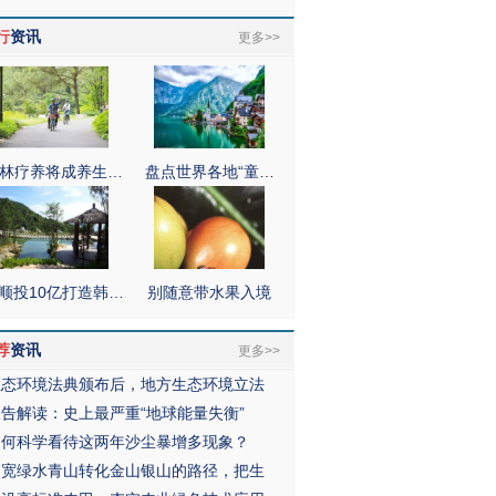
行
资讯
更多>>
林疗养将成养生…
盘点世界各地“童…
顺投10亿打造韩…
别随意带水果入境
荐
资讯
更多>>
生态环境法典颁布后，地方生态环境立法
报告解读：史上最严重“地球能量失衡”
如何科学看待这两年沙尘暴增多现象？
拓宽绿水青山转化金山银山的路径，把生