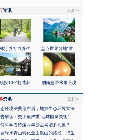
行
资讯
更多>>
林疗养将成养生…
盘点世界各地“童…
顺投10亿打造韩…
别随意带水果入境
荐
资讯
更多>>
生态环境法典颁布后，地方生态环境立法
报告解读：史上最严重“地球能量失衡”
如何科学看待这两年沙尘暴增多现象？
拓宽绿水青山转化金山银山的路径，把生