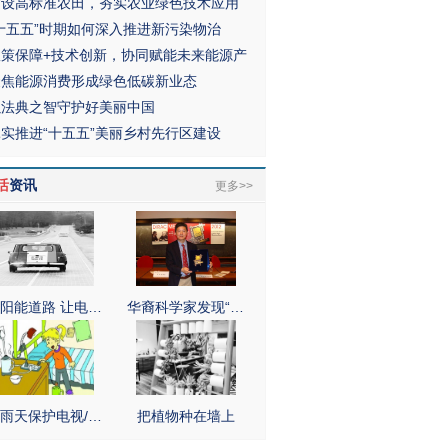
建设高标准农田，夯实农业绿色技术应用
“十五五”时期如何深入推进新污染物治
政策保障+技术创新，协同赋能未来能源产
聚焦能源消费形成绿色低碳新业态
以法典之智守护好美丽中国
扎实推进“十五五”美丽乡村先行区建设
活
资讯
更多>>
阳能道路 让电…
华裔科学家发现“…
雨天保护电视/…
把植物种在墙上