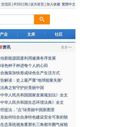
交流区
|
RSS订阅
|
设为首页
|
加入收藏
繁體中文
产业
文库
社区
新
资讯
更多>>
推动新能源固废利用健康有序发展
把绿色种子种进每个人的心田
综合施策加快形成绿色生产生活方式
报告解读：史上最严重“地球能量失衡”
以法典之智守护好美丽中国
《中华人民共和国国家发展规划法》全文
《中华人民共和国生态环境法典》全文
这些提法，“点”绿美丽中国新图景
广东如何结合自身特色建设安全可靠的韧
以生态系统视角重塑长三角都市圈气候韧