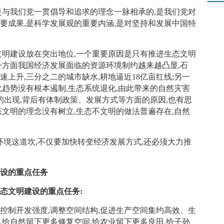
与我们党一贯倡导和追求的理念一脉相承的,是我们党对
要成果,是科学发展观的重要内涵,是对坚持和发展中国特
明建设放在突出地位,一个重要原因是只有推进生态文明
一方面我国经济发展面临的资源环境制约越来越凸显,石
上升,三分之二的城市缺水,耕地逼近18亿亩红线;另一
化趋势没有根本遏制,生态系统退化,由此带来的自然灾害
的出现,背后有体制政策、发展方式等方面的原因,也有思
态文明的理念没有树立,生态不文明的做法普遍存在,自然
这道坎,不仅要加快转变经济发展方式,还必须大力推
设的重点任务
态文明建设的重点任务:
制开发强度,调整空间结构,促进生产空间集约高效、生
,给自然留下更多修复空间,给农业留下更多良田,给子孙