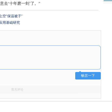
去‘十年磨一剑’了。”
空“保温被子”
应用基础研究
畅言一下
暂无评论