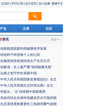
交流区
|
RSS订阅
|
设为首页
|
加入收藏
繁體中文
产业
文库
社区
新
资讯
更多>>
推动新能源固废利用健康有序发展
把绿色种子种进每个人的心田
综合施策加快形成绿色生产生活方式
报告解读：史上最严重“地球能量失衡”
以法典之智守护好美丽中国
《中华人民共和国国家发展规划法》全文
《中华人民共和国生态环境法典》全文
这些提法，“点”绿美丽中国新图景
广东如何结合自身特色建设安全可靠的韧
以生态系统视角重塑长三角都市圈气候韧