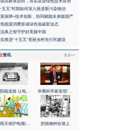
建设高标准农田，夯实农业绿色技术应用
“十五五”时期如何深入推进新污染物治
政策保障+技术创新，协同赋能未来能源产
聚焦能源消费形成绿色低碳新业态
以法典之智守护好美丽中国
扎实推进“十五五”美丽乡村先行区建设
活
资讯
更多>>
阳能道路 让电…
华裔科学家发现“…
雨天保护电视/…
把植物种在墙上