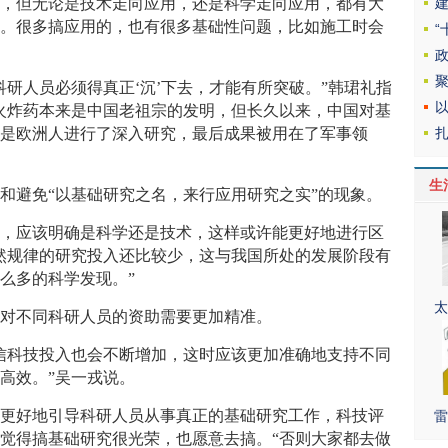
同，但无论是技术走向应用，还是科学走向应用，都有大
究。很多搞应用的，也有很多基础性问题，比如施工时会
科研人员必须得真正‘沉’下去，才能有所突破。”韩珺礼指
火炸药本来是中国老祖宗的发明，但长久以来，中国对基
倒是欧洲人进行了深入研究，最后成果被用在了军事领
生
和避免“以基础研究之名，来行应用研究之实”的现象。
时，应该明确是科学还是技术，这样或许能更好地进行区
然规律的研究投入还比较少，这与我国所处的发展阶段有
么多的科学发现。”
太
和对不同科研人员的资助需要更加精准。
信科技投入也会不断增加，这时应该更加准确地支持不同
高效。”吴一戎说。
要更好地引导科研人员从事真正的基础研究工作，科技评
雷
觉得搞基础研究很光荣，也愿意去搞。“否则大家都去做