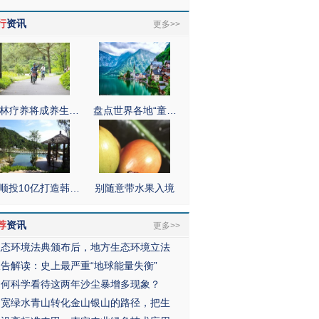
行
资讯
更多>>
林疗养将成养生…
盘点世界各地“童…
顺投10亿打造韩…
别随意带水果入境
荐
资讯
更多>>
生态环境法典颁布后，地方生态环境立法
报告解读：史上最严重“地球能量失衡”
如何科学看待这两年沙尘暴增多现象？
拓宽绿水青山转化金山银山的路径，把生