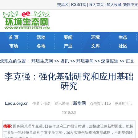
交流区
|
RSS订阅
|
设为首页
|
加入收藏
繁體中文
首 页
活动
要闻
环境
生态
市场
各地
产业
文库
社区
您现在的位置：
环境生态网
>>
资讯
>>
环境要闻
>>
深度报道
>> 正文
李克强：强化基础研究和应用基础
研究
Eedu.org.cn
新华网
作者：佚名 资讯来源：
点击数：
115 更新时间：
2018/3/5
摘要:
国务院总理李克强5日在作政府工作报告时说，加快建设创新型国家。把握
世界新一轮科技革命和产业变革大势，深入实施创新驱动发展战略，不断增强经