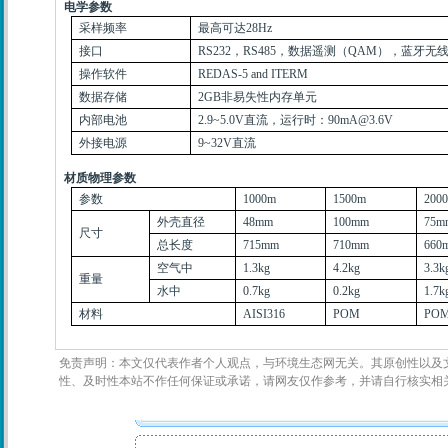
电学参数
采样频率
最高可达
28Hz
接口
RS232
，
RS485
，数据遥测（
QAM
），蓝牙无
操作软件
REDAS-5 and ITERM
数据存储
2GB
非易失性内存单元
内部电池
2.9~5.0V
直流，运行时：
90mA@3.6V
外接电源
9~32V
直流
材质物理参数
参数
1000m
1500m
200
外壳直径
48mm
100mm
75m
尺寸
总长度
715mm
710mm
660
空气中
1.3kg
4.2kg
3.3k
重量
水中
0.7kg
0.2kg
1.7k
材料
AISI316
POM
PO
免责声明：本文仅代表作者个人观点，与环境生态网无关。其原创性以及
性、及时性本站不作任何保证或承诺，请网友仅作参考，并请自行核实相