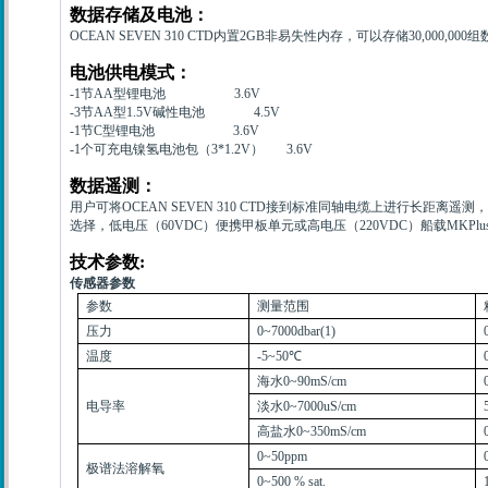
数据存储及电池：
OCEAN SEVEN 310 CTD
内置
2GB
非易失性内存，可以存储
30,000,000
组
电池供电模式：
-1
节
AA
型锂电池
3.6V
-3
节
AA
型
1.5V
碱性电池
4.5V
-1
节
C
型锂电池
3.6V
-1
个可充电镍氢电池包（
3*1.2V
）
3.6V
数据遥测：
用户可将
OCEAN SEVEN 310 CTD
接到标准同轴电缆上进行长距离遥测，
选择，低电压（
60VDC
）便携甲板单元或高电压（
220VDC
）船载
MKPlu
技术参数
:
传感器参数
参数
测量范围
压力
0~7000dbar(1)
温度
-5~
50
℃
海水
0~90mS/cm
电导率
淡水
0~7000uS/cm
高盐水
0~350mS/cm
0~50ppm
极谱法溶解氧
0~500 % sat.