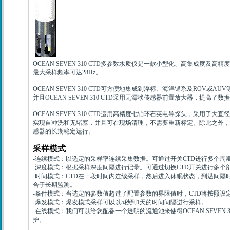
OCEAN SEVEN 310 CTD
多参数水质仪是一款小型化、高集成度及高精度
最大采样频率可达
28Hz
。
OCEAN SEVEN 310 CTD
可方便地集成到浮标、海洋锚系及
ROV
或
AUV
并且
OCEAN SEVEN 310 CTD
采用无漂移传感器前置放大器，提高了数据
OCEAN SEVEN 310 CTD
运用高精度七铂环石英电导探头，采用了大直径
实现自冲洗和无堵塞，并且可在现场清理，不需要重新标定。除此之外，
感器的长期稳定运行。
采样模式
-
连续模式：以选定的采样率连续采集数据。可通过开关
CTD
进行多个周
-
深度模式：根据采样深度间隔进行记录。可通过切换
CTD
开关进行多个
-
时间模式：
CTD
在一段时间内连续采样，然后进入休眠状态，到达间隔
合于长期监测。
-
条件模式：当选定的参数值超过了配置参数的界限值时，
CTD
将按照设
-
爆发模式：爆发模式采样可以以
5
秒到
1
天的时间间隔进行采样。
-
在线模式：我们可以给您配备一个透明的流通池来使得
OCEAN SEVEN 3
护。