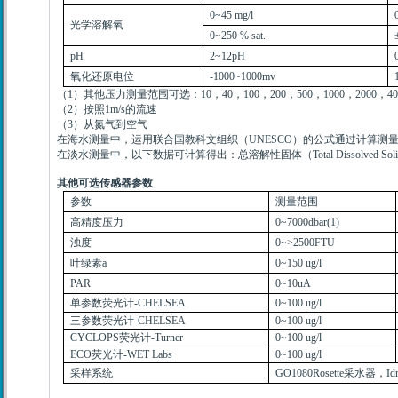
0~45 mg/l
光学溶解氧
0~250 % sat.
pH
2~12pH
氧化还原电位
-1000~1000mv
（
1
）其他压力测量范围可选：
10
，
40
，
100
，
200
，
500
，
1000
，
2000
，
40
（
2
）按照
1m/s
的流速
（
3
）从氮气到空气
在海水测量中，运用联合国教科文组织（
UNESCO
）的公式通过计算测
在淡水测量中，以下数据可计算得出：总溶解性固体（
Total Dissolved Sol
其他可选传感器参数
参数
测量范围
高精度压力
0~7000dbar(1)
浊度
0~>2500FTU
叶绿素
a
0~150 ug/l
PAR
0~10uA
单参数荧光计
-CHELSEA
0~100 ug/l
三参数荧光计
-CHELSEA
0~100 ug/l
CYCLOPS
荧光计
-Turner
0~100 ug/l
ECO
荧光计
-WET Labs
0~100 ug/l
采样系统
GO1080Rosette
采水器，
Id