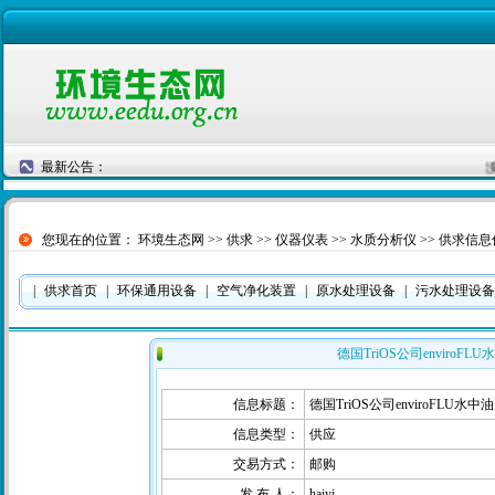
最新公告：
没
您现在的位置：
环境生态网
>>
供求
>>
仪器仪表
>>
水质分析仪
>> 供求信
|
供求首页
|
环保通用设备
|
空气净化装置
|
原水处理设备
|
污水处理设备
德国TriOS公司enviroF
信息标题：
德国TriOS公司enviroFLU水
信息类型：
供应
交易方式：
邮购
发 布 人：
haiyi