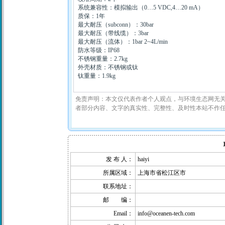
系统兼容性：模拟输出（
0…5 VDC,4…20 mA
）
质保：
1
年
最大耐压（
subconn
）：
30bar
最大耐压（带线缆）：
3bar
最大耐压（流体）：
1bar 2~4L/min
防水等级：
IP68
不锈钢重量：
2.7kg
外壳材质：不锈钢或钛
钛重量：
1.9kg
免责声明：本文仅代表作者个人观点，与环境生态网无
者部分内容、文字的真实性、完整性、及时性本站不作
发 布 人：
haiyi
所属区域：
上海市省松江区市
联系地址：
邮 编：
Email：
info@oceanen-tech.com