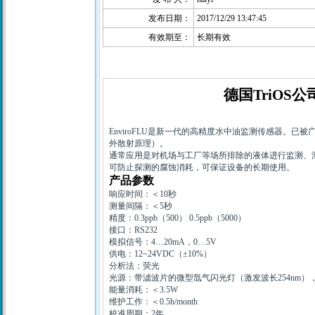
发布日期：
2017/12/29 13:47:45
有效期至：
长期有效
德国
TriOS
公
EnviroFLU
是新一代的高精度水中油监测传感器。已被
外散射原理）。
通常应用是对机场与工厂等场所排除的液体进行监测、
可防止探测的腐蚀消耗，可保证设备的长期使用。
产品参数
响应时间：＜
10
秒
测量间隔：＜
5
秒
精度：
0.3ppb
（
500
）
0.5ppb
（
5000
）
接口：
RS232
模拟信号：
4…20mA
，
0…5V
供电：
12~24VDC
（±
10%
）
分析法：荧光
光源：带滤波片的微型氙气闪光灯（激发波长
254nm
）
能量消耗：＜
3.5W
维护工作：＜
0.5h/month
校准周期：
2
年