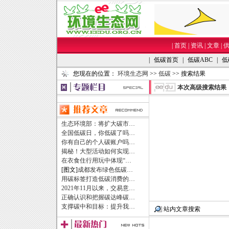
|
首页
|
资讯
|
文章
|
|
低碳首页
|
低碳ABC
|
低
您现在的位置：
环境生态网
>>
低碳
>> 搜索结果
本次高级搜索结果
生态环境部：将扩大碳市…
全国低碳日，你低碳了吗…
你有自己的个人碳账户吗…
揭秘！大型活动如何实现…
在衣食住行用玩中体现“…
[图文]
成都发布绿色低碳…
用碳标签打造低碳消费的…
2021年11月以来，交易意…
正确认识和把握碳达峰碳…
支撑碳中和目标：提升我…
站内文章搜索