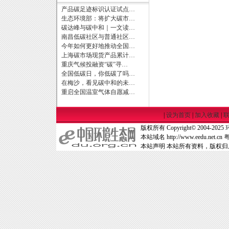
产品碳足迹标识认证试点…
生态环境部：将扩大碳市…
碳达峰与碳中和｜一文读…
南昌低碳社区与普通社区…
今年如何更好地推动全国…
上海碳市场现货产品累计…
重庆气候投融资“碳”寻…
全国低碳日，你低碳了吗…
在梅沙，看见碳中和的未…
重启全国温室气体自愿减…
|
设为首页
|
加入收藏
|
版权所有 Copyright© 2004-2025
本站域名 http://www.eedu.net.cn
粤
本站声明 本站所有资料，版权归