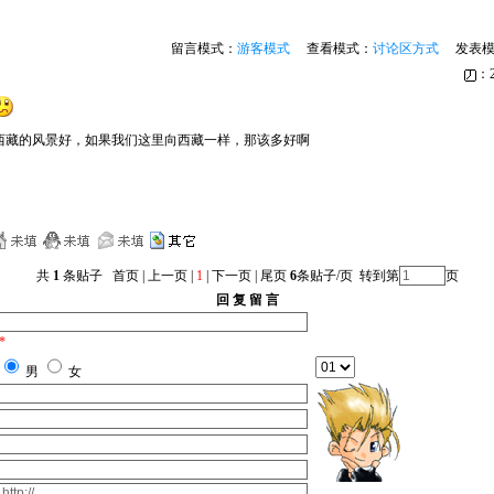
留言模式：
游客模式
查看模式：
讨论区方式
发表模
：2
西藏的风景好，如果我们这里向西藏一样，那该多好啊
共
1
条贴子 首页 | 上一页 |
1
| 下一页 | 尾页
6
条贴子/页 转到第
页
回 复 留 言
*
男
女