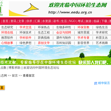
|
首页
|
资讯
|
文章
|
供求
|
汇展
|
水资源
|
读书
|
生活
|
NGO
|
考试
|
旅游
|
低碳
|
下载
|
换点数
|
博客求助
| |
欢迎访问中国环境生态论坛
生态网
>>
留言
>> 查看留言
精华留言