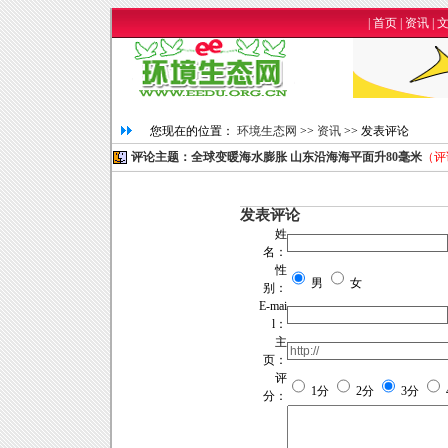
|
首页
|
资讯
|
您现在的位置：
环境生态网
>>
资讯
>> 发表评论
评论主题：全球变暖海水膨胀 山东沿海海平面升80毫米
（评
发表评论
姓
名：
性
男
女
别：
E-mai
l：
主
页：
评
1分
2分
3分
分：