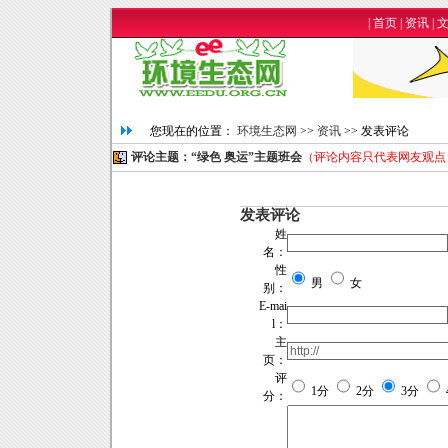
|
首页
|
资讯
|
您现在的位置：
环境生态网
>>
资讯
>> 发表评论
评论主题：“绿色 奥运”主题班会
（评论内容只代表网友观点
发表评论
姓
名：
性
男
女
别：
E-mai
l：
主
页：
评
1分
2分
3分
分：