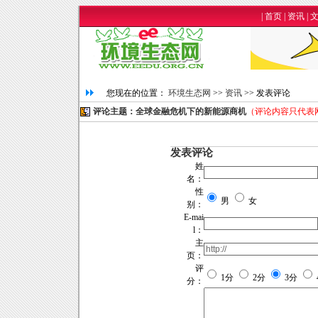
|
首页
|
资讯
|
您现在的位置：
环境生态网
>>
资讯
>> 发表评论
评论主题：全球金融危机下的新能源商机
（评论内容只代表
发表评论
姓
名：
性
男
女
别：
E-mai
l：
主
页：
评
1分
2分
3分
分：