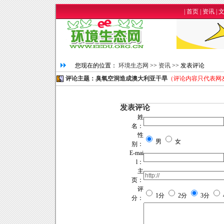
|
首页
|
资讯
|
您现在的位置：
环境生态网
>>
资讯
>> 发表评论
评论主题：臭氧空洞造成澳大利亚干旱
（评论内容只代表网
发表评论
姓
名：
性
男
女
别：
E-mai
l：
主
页：
评
1分
2分
3分
分：