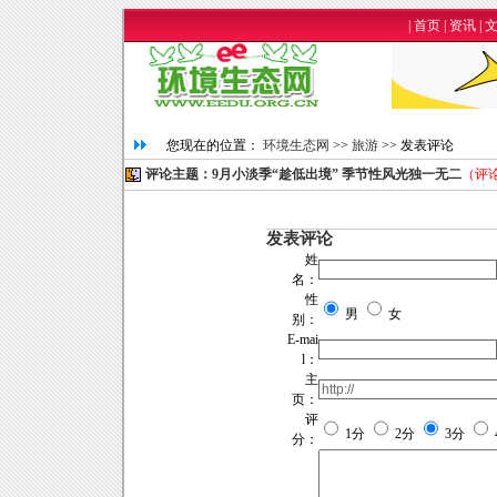
|
首页
|
资讯
|
您现在的位置：
环境生态网
>>
旅游
>> 发表评论
评论主题：9月小淡季“趁低出境” 季节性风光独一无二
（评
发表评论
姓
名：
性
男
女
别：
E-mai
l：
主
页：
评
1分
2分
3分
分：