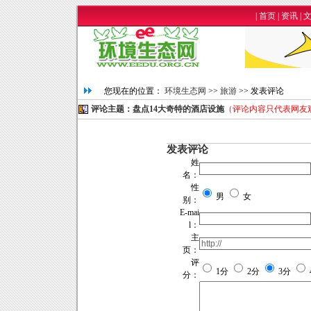
|
首页
|
资讯
|
您现在的位置：
环境生态网
>>
旅游
>> 发表评论
评论主题：盘点14大奇特的酒店设施
（评论内容只代表网友
发表评论
姓
名：
性
男
女
别：
E-mai
l：
主
页：
评
1分
2分
3分
分：