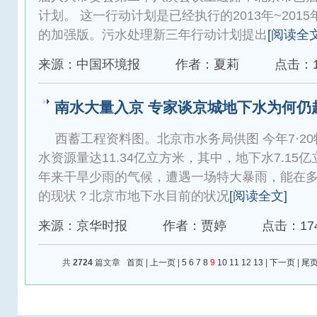
计划。 这一行动计划是已经执行的2013年~201
的加强版。污水处理新三年行动计划提出
[阅读全文
来源：中国环境报
作者：夏莉
点击：1
南水大量入京 专家谈京城地下水为何仍
西蓄工程资料图。北京市水务局供图 今年7·2
水资源量达11.34亿立方米，其中，地下水7.1
年来干旱少雨的气候，遭遇一场特大暴雨，能在
的现状？北京市地下水目前的状况
[阅读全文]
来源：京华时报
作者：贾婷
点击：17
共
2724
篇文章
首页
|
上一页
|
5
6
7
8
9
10
11
12
13
|
下一页
|
尾