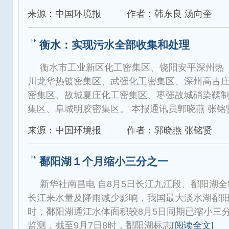
来源：中国环境报
作者：韩东良 汤向奎
衡水：实现污水全部收集和处理
衡水市工业新区化工密集区、饶阳安平深州热
川龙华热镀密集区、武强化工密集区、深州高古
密集区、故城夏庄化工密集区、枣强故城硝染鞣
集区、阜城明胶密集区。 本报通讯员郭晓燕 张铭
来源：中国环境报
作者：郭晓燕 张铭贤
鄱阳湖１个月缩小三分之一
新华社南昌电 自8月5日长江九江段、鄱阳湖
长江来水量及降雨减少影响，我国最大淡水湖鄱阳湖
时，鄱阳湖通江水体面积较8月5日同期已缩小三
监测，截至9月7日8时，鄱阳湖标志
[阅读全文]