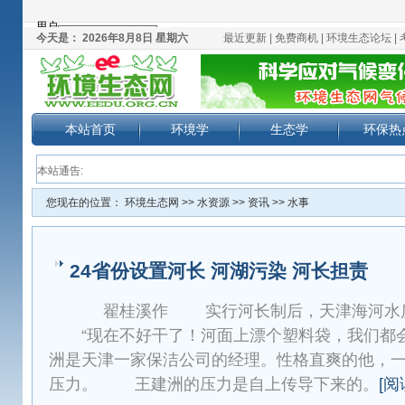
今天是：
2026年8月8日 星期六
最近更新
|
免费商机
|
环境生态论坛
|
本站首页
环境学
生态学
环保热
本站通告:
您现在的位置：
环境生态网
>>
水资源
>>
资讯
>>
水事
24省份设置河长 河湖污染 河长担责
翟桂溪作 实行河长制后，天津海河水质
“现在不好干了！河面上漂个塑料袋，我们都会
洲是天津一家保洁公司的经理。性格直爽的他，
压力。 王建洲的压力是自上传导下来的。
[阅