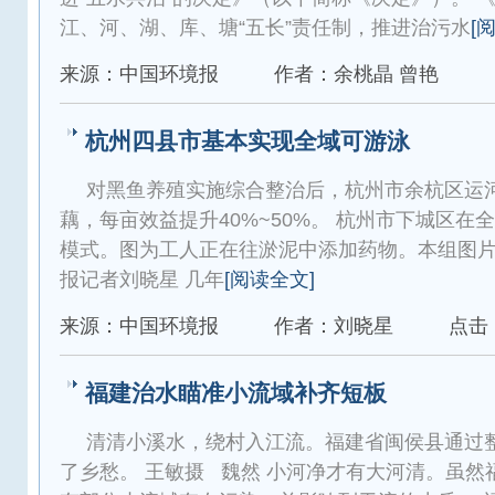
江、河、湖、库、塘“五长”责任制，推进治污水
[
来源：中国环境报
作者：余桃晶 曾艳
杭州四县市基本实现全域可游泳
对黑鱼养殖实施综合整治后，杭州市余杭区运
藕，每亩效益提升40%~50%。 杭州市下城区
模式。图为工人正在往淤泥中添加药物。本组图片
报记者刘晓星 几年
[阅读全文]
来源：中国环境报
作者：刘晓星
点击：
福建治水瞄准小流域补齐短板
清清小溪水，绕村入江流。福建省闽侯县通过
了乡愁。 王敏摄 魏然 小河净才有大河清。虽