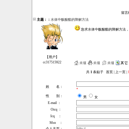
留言
主题：：
水体中酞酸酯的降解方法
急求水体中酞酸酯的降解方法，
【
用户
】
cc317515922
共
1
条贴子 首页 | 上一页 |
姓 名：
*
性 别：
男
女
E-mail ：
Oicq ：
Icq ：
Msn ：
个人主页：