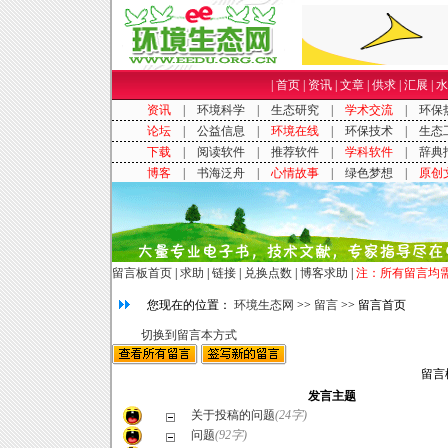
|
首页
|
资讯
|
文章
|
供求
|
汇展
|
水
留言板首页
|
求助
|
链接
|
兑换点数
|
博客求助
|
注：所有留言均
您现在的位置：
环境生态网
>>
留言
>> 留言首页
切换到留言本方式
留言
发言主题
关于投稿的问题
(24字)
问题
(92字)