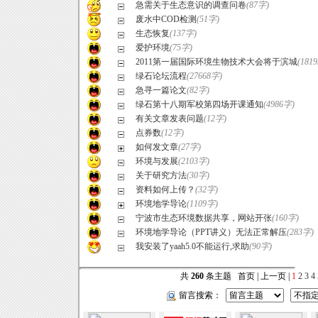
急需关于生态意识的调查问卷
(87字)
废水中COD检测
(51字)
生态恢复
(137字)
爱护环境
(75字)
2011第一届国际环境生物技术大会将于滨城
(181
绿石论坛流程
(27668字)
急寻一篇论文
(82字)
绿石第十八期军校第四场开课通知
(4986字)
有关文章发表问题
(12字)
点券数
(12字)
如何发文章
(27字)
环境与发展
(2103字)
关于研究方法
(30字)
资料如何上传？
(32字)
环境地学导论
(1109字)
宁波市生态环境数据共享，网站开张
(160字)
环境地学导论（PPT讲义）无法正常解压
(283字)
我安装了yaah5.0不能运行,求助
(90字)
共
260
条主题 首页 | 上一页 |
1
2
3
4
留言搜索：