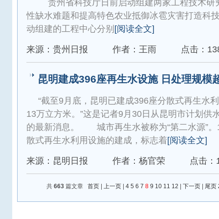
贵州省科技厅日前启动组建两家工程技术研究
性缺水难题和提高特色农业抵御冰雹灾害打造科
动组建的工程中心分别
[阅读全文]
来源：贵州日报
作者：王雨
点击：13
昆明建成396座再生水设施 日处理规模
“截至9月底，昆明已建成396座分散式再生水
13万立方米。”这是记者9月30日从昆明市计划
的最新消息。 城市再生水被称为“第二水源”。1
散式再生水利用设施的建成，标志着
[阅读全文]
来源：昆明日报
作者：杨官荣
点击：1
共
663
篇文章
首页
|
上一页
|
4
5
6
7
8
9
10
11
12
|
下一页
|
尾页